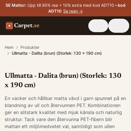
SE Mattor
:
Upp till 90% rea + 10% extra med kod ADT10
– kod
ADT10
Se rean →
Carpet
.se
Hem
Produkter
Ullmatta - Dalita (brun) (Storlek: 130 x 190 cm)
Ullmatta - Dalita (brun) (Storlek: 130
x 190 cm)
En vacker och hållbar matta vävd i garn spunnet på en
blandning av ull och återvunnen PET. Kombinationen
ger en slitstark kvalitet med mjuk känsla och naturlig
struktur. Tack vare den återvunna PET-fibern blir
mattan ett miljömedvetet val, samtidigt som ullen