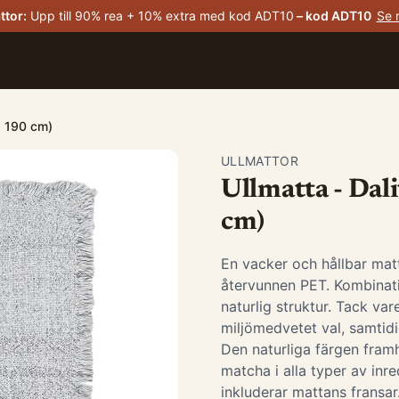
ttor
:
Upp till 90% rea + 10% extra med kod ADT10
– kod
ADT10
Se 
 x 190 cm)
ULLMATTOR
Ullmatta - Dali
cm)
En vacker och hållbar mat
återvunnen PET. Kombinati
naturlig struktur. Tack va
miljömedvetet val, samtidi
Den naturliga färgen framh
matcha i alla typer av inr
inkluderar mattans fransar