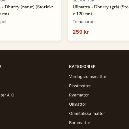
TOR
ULLMATTOR
 - Dhurry (natur) (Storlek:
Ullmatta - Dhurry (grå) (Sto
0 cm)
x 120 cm)
rpet
Trendcarpet
259 kr
A
KATEGORIER
Vardagsrumsmattor
Plastmattor
kter A-Ö
Ryamattor
Ullmattor
Orientaliska mattor
Barnmattor