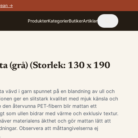
rean →
Produkter
Kategorier
Butiker
Artiklar
ta (grå) (Storlek: 130 x 190
ta vävd i garn spunnet på en blandning av ull och
onen ger en slitstark kvalitet med mjuk känsla och
re den återvunna PET-fibern blir mattan ett
gt som ullen bidrar med värme och exklusiv textur.
äver materialens äkthet och gör mattan lätt att
edningar. Observera att måttangivelserna ej
.