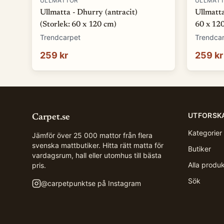
ULLMATTOR
ULLMAT
Ullmatta - Dhurry (antracit)
Ullmatta
(Storlek: 60 x 120 cm)
60 x 12
Trendcarpet
Trendca
259 kr
259 kr
UTFORSK
Carpet.se
Kategorier
Jämför över 25 000 mattor från flera
svenska mattbutiker. Hitta rätt matta för
Butiker
vardagsrum, hall eller utomhus till bästa
Alla produ
pris.
Sök
@
carpetpunktse
på Instagram