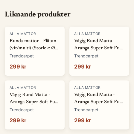
Liknande produkter
ALLA MATTOR
ALLA MATTOR
Runda mattor - Flätan
Vågig Rund Matta -
(vit/multi) (Storlek: Ø
Aranga Super Soft Fur
80 cm)
(beige) (Storlek: Ø 80
Trendcarpet
Trendcarpet
cm)
299 kr
299 kr
ALLA MATTOR
ALLA MATTOR
Vågig Rund Matta -
Vågig Rund Matta -
Aranga Super Soft Fur
Aranga Super Soft Fur
(brun) (Storlek: Ø 80
(vit) (Storlek: Ø 80 cm)
Trendcarpet
Trendcarpet
cm)
299 kr
299 kr