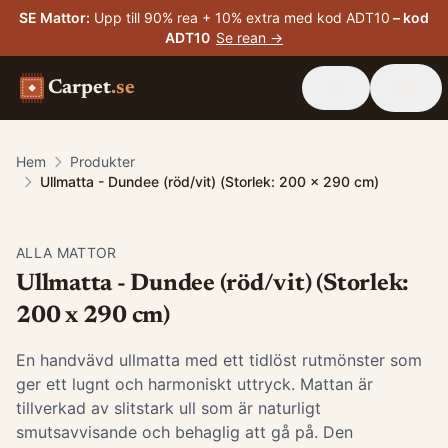
SE Mattor
:
Upp till 90% rea + 10% extra med kod ADT10
– kod
ADT10
Se rean →
Carpet
.se
Hem
Produkter
Ullmatta - Dundee (röd/vit) (Storlek: 200 x 290 cm)
ALLA MATTOR
Ullmatta - Dundee (röd/vit) (Storlek:
200 x 290 cm)
En handvävd ullmatta med ett tidlöst rutmönster som
ger ett lugnt och harmoniskt uttryck. Mattan är
tillverkad av slitstark ull som är naturligt
smutsavvisande och behaglig att gå på. Den