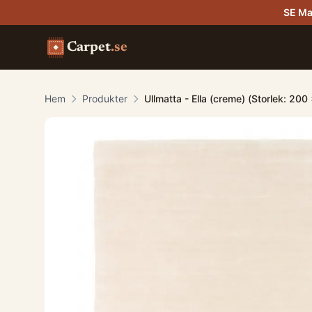
SE Ma
Carpet
.se
Hem
Produkter
Ullmatta - Ella (creme) (Storlek: 20