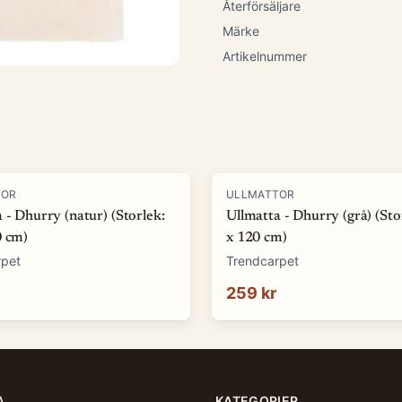
Återförsäljare
Märke
Artikelnummer
TOR
ULLMATTOR
 - Dhurry (natur) (Storlek:
Ullmatta - Dhurry (grå) (Sto
0 cm)
x 120 cm)
rpet
Trendcarpet
259 kr
A
KATEGORIER