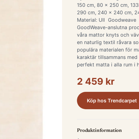
150 cm, 80 x 250 cm, 133
290 cm, 240 x 240 cm, 2
Material: Ull Goodweav
GoodWeave-anslutna produc
våra mattor knyts och vävs
en naturlig textil råvara so
populära materialen för ma
karaktär tillsammans med d
perfekt matta i alla rum 
2 459 kr
Köp hos
Trendcarpet
Produktinformation