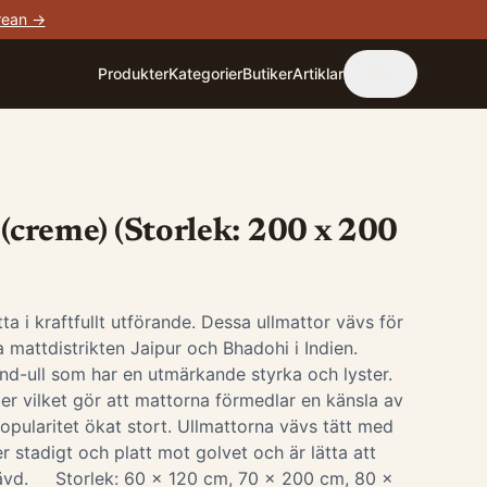
rean →
Produkter
Kategorier
Butiker
Artiklar
 (creme) (Storlek: 200 x 200
tta i kraftfullt utförande. Dessa ullmattor vävs för
a mattdistrikten Jaipur och Bhadohi i Indien.
nd-ull som har en utmärkande styrka och lyster.
iber vilket gör att mattorna förmedlar en känsla av
opularitet ökat stort. Ullmattorna vävs tätt med
r stadigt och platt mot golvet och är lätta att
dvävd. Storlek: 60 x 120 cm, 70 x 200 cm, 80 x