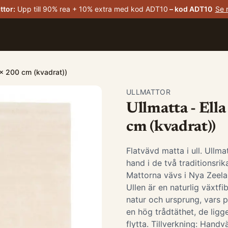
ttor
:
Upp till 90% rea + 10% extra med kod ADT10
– kod
ADT10
Se 
0 x 200 cm (kvadrat))
ULLMATTOR
Ullmatta - Ella
cm (kvadrat))
Flatvävd matta i ull. Ullma
hand i de två traditionsrik
Mattorna vävs i Nya Zeela
Ullen är en naturlig växtf
natur och ursprung, vars p
en hög trådtäthet, de ligge
flytta. Tillverkning: Han