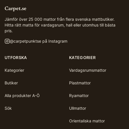
Carpet.se
Jämför över 25 000 mattor från flera svenska mattbutiker.
Hitta rätt matta för vardagsrum, hall eller utomhus till bästa
pris.
@
carpetpunktse
på Instagram
UTFORSKA
KATEGORIER
Kategorier
Vardagsrumsmattor
Butiker
Plastmattor
Alla produkter A-Ö
Ryamattor
Sök
Ullmattor
Orientaliska mattor