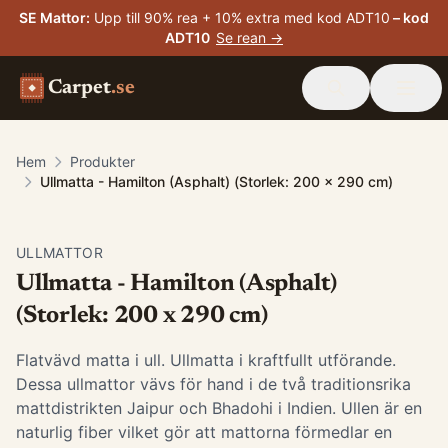
SE Mattor
:
Upp till 90% rea + 10% extra med kod ADT10
– kod
ADT10
Se rean →
Carpet
.se
Hem
Produkter
Ullmatta - Hamilton (Asphalt) (Storlek: 200 x 290 cm)
ULLMATTOR
Ullmatta - Hamilton (Asphalt)
(Storlek: 200 x 290 cm)
Flatvävd matta i ull. Ullmatta i kraftfullt utförande.
Dessa ullmattor vävs för hand i de två traditionsrika
mattdistrikten Jaipur och Bhadohi i Indien. Ullen är en
naturlig fiber vilket gör att mattorna förmedlar en