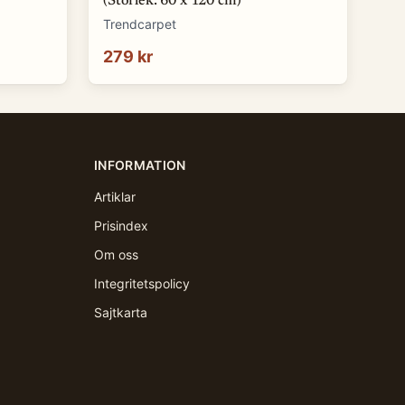
(Storlek: 60 x 120 cm)
Trendcarpet
279 kr
INFORMATION
Artiklar
Prisindex
Om oss
Integritetspolicy
Sajtkarta