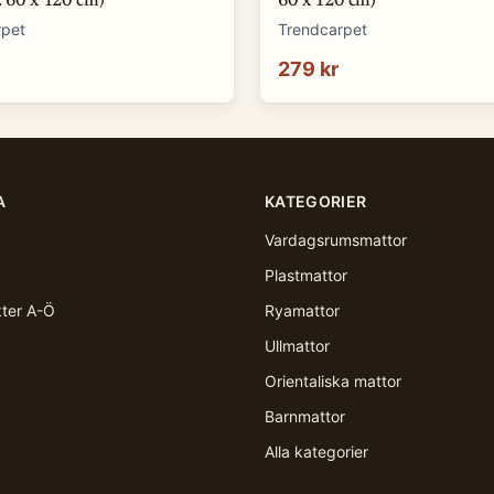
: 60 x 120 cm)
60 x 120 cm)
rpet
Trendcarpet
279 kr
A
KATEGORIER
Vardagsrumsmattor
Plastmattor
kter A-Ö
Ryamattor
Ullmattor
Orientaliska mattor
Barnmattor
Alla kategorier