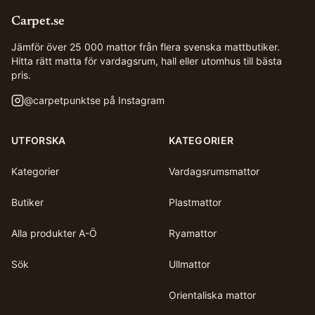
Carpet.se
Jämför över 25 000 mattor från flera svenska mattbutiker.
Hitta rätt matta för vardagsrum, hall eller utomhus till bästa
pris.
@
carpetpunktse
på Instagram
UTFORSKA
KATEGORIER
Kategorier
Vardagsrumsmattor
Butiker
Plastmattor
Alla produkter A-Ö
Ryamattor
Sök
Ullmattor
Orientaliska mattor