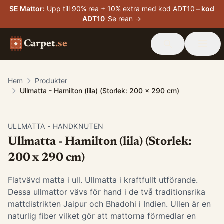
SE Mattor
:
Upp till 90% rea + 10% extra med kod ADT10
– kod
ADT10
Se rean →
Carpet
.se
Hem
Produkter
Ullmatta - Hamilton (lila) (Storlek: 200 x 290 cm)
ULLMATTA - HANDKNUTEN
Ullmatta - Hamilton (lila) (Storlek:
200 x 290 cm)
Flatvävd matta i ull. Ullmatta i kraftfullt utförande.
Dessa ullmattor vävs för hand i de två traditionsrika
mattdistrikten Jaipur och Bhadohi i Indien. Ullen är en
naturlig fiber vilket gör att mattorna förmedlar en