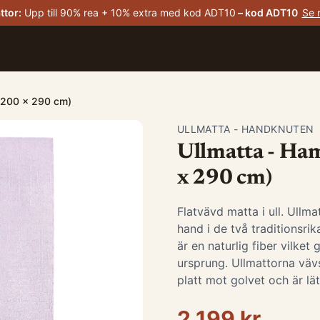
ttor
:
Upp till 90% rea + 10% extra med kod ADT10
– kod
ADT10
Se 
k: 200 x 290 cm)
ULLMATTA - HANDKNUTEN
Ullmatta - Hami
x 290 cm)
Flatvävd matta i ull. Ullma
hand i de två traditionsrik
är en naturlig fiber vilke
ursprung. Ullmattorna vävs
platt mot golvet och är lät
2 199 kr