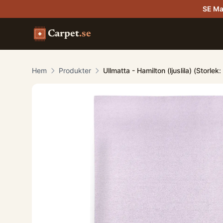
SE Ma
Carpet
.se
Hem
Produkter
Ullmatta - Hamilton (ljuslila) (Storle