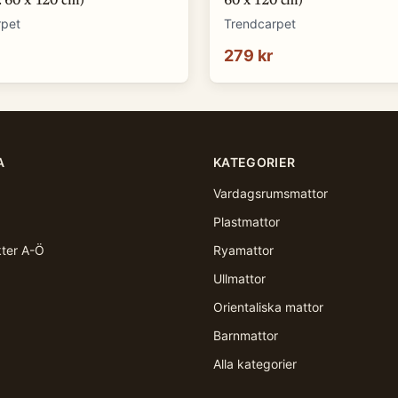
: 60 x 120 cm)
60 x 120 cm)
rpet
Trendcarpet
279 kr
A
KATEGORIER
Vardagsrumsmattor
Plastmattor
kter A-Ö
Ryamattor
Ullmattor
Orientaliska mattor
Barnmattor
Alla kategorier