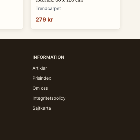
(Storlek: 60 x 120 cm)
Trendcarpet
279 kr
INFORMATION
Artiklar
Prisindex
Om oss
Integritetspolicy
Sajtkarta