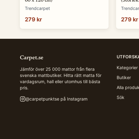
60 x 120 cm)
(Storlek
Trendcarpet
Trendca
279 kr
279 kr
UTFORSK
Carpet.se
Kategorier
Jämför över 25 000 mattor från flera
svenska mattbutiker. Hitta rätt matta för
Butiker
vardagsrum, hall eller utomhus till bästa
Alla produ
pris.
Sök
@
carpetpunktse
på Instagram