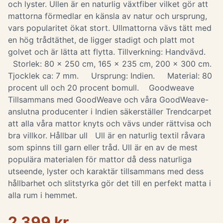
och lyster. Ullen är en naturlig växtfiber vilket gör att
mattorna förmedlar en känsla av natur och ursprung,
vars popularitet ökat stort. Ullmattorna vävs tätt med
en hög trådtäthet, de ligger stadigt och platt mot
golvet och är lätta att flytta. Tillverkning: Handvävd.
Storlek: 80 x 250 cm, 165 x 235 cm, 200 x 300 cm.
Tjocklek ca: 7 mm. Ursprung: Indien. Material: 80
procent ull och 20 procent bomull. Goodweave
Tillsammans med GoodWeave och våra GoodWeave-
anslutna producenter i Indien säkerställer Trendcarpet
att alla våra mattor knyts och vävs under rättvisa och
bra villkor. Hållbar ull Ull är en naturlig textil råvara
som spinns till garn eller tråd. Ull är en av de mest
populära materialen för mattor då dess naturliga
utseende, lyster och karaktär tillsammans med dess
hållbarhet och slitstyrka gör det till en perfekt matta i
alla rum i hemmet.
2 399 kr