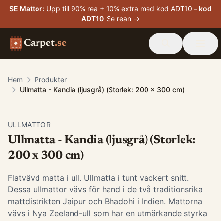
SE Mattor
:
Upp till 90% rea + 10% extra med kod ADT10
– kod
ADT10
Se rean →
Carpet
.se
Hem
Produkter
Ullmatta - Kandia (ljusgrå) (Storlek: 200 x 300 cm)
ULLMATTOR
Ullmatta - Kandia (ljusgrå) (Storlek:
200 x 300 cm)
Flatvävd matta i ull. Ullmatta i tunt vackert snitt.
Dessa ullmattor vävs för hand i de två traditionsrika
mattdistrikten Jaipur och Bhadohi i Indien. Mattorna
vävs i Nya Zeeland-ull som har en utmärkande styrka