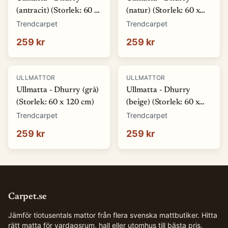
(antracit) (Storlek: 60 x
(natur) (Storlek: 60 x
120 cm)
120 cm)
Trendcarpet
Trendcarpet
259 kr
259 kr
ULLMATTOR
ULLMATTOR
Ullmatta - Dhurry (grå)
Ullmatta - Dhurry
(Storlek: 60 x 120 cm)
(beige) (Storlek: 60 x
120 cm)
Trendcarpet
Trendcarpet
259 kr
259 kr
Carpet.se
Jämför tiotusentals mattor från flera svenska mattbutiker. Hitta
rätt matta för vardagsrum, hall eller utomhus till bästa pris.