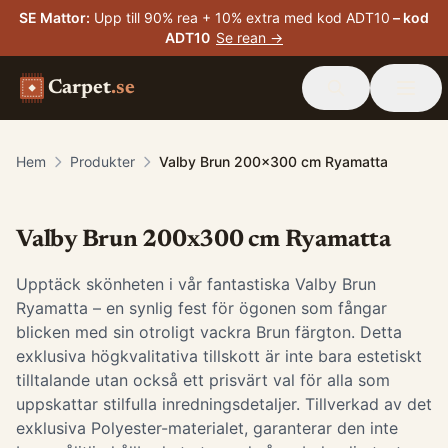
SE Mattor
:
Upp till 90% rea + 10% extra med kod ADT10
– kod
ADT10
Se rean →
Carpet
.se
Hem
Produkter
Valby Brun 200x300 cm Ryamatta
Valby Brun 200x300 cm Ryamatta
Upptäck skönheten i vår fantastiska Valby Brun
Ryamatta – en synlig fest för ögonen som fångar
blicken med sin otroligt vackra Brun färgton. Detta
exklusiva högkvalitativa tillskott är inte bara estetiskt
tilltalande utan också ett prisvärt val för alla som
uppskattar stilfulla inredningsdetaljer. Tillverkad av det
exklusiva Polyester-materialet, garanterar den inte