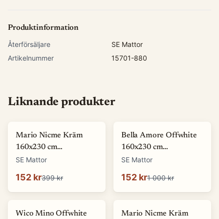
Produktinformation
Återförsäljare
SE Mattor
Artikelnummer
15701-880
Liknande produkter
-
62
%
-
85
%
Mario Nicme Kräm
Bella Amore Offwhite
160x230 cm
160x230 cm
Wiltonmatta
Wiltonmatta
SE Mattor
SE Mattor
152 kr
152 kr
399 kr
1 000 kr
-
68
%
-
59
%
Wico Mino Offwhite
Mario Nicme Kräm