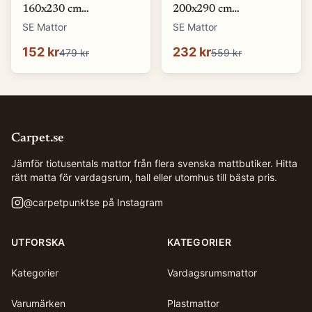
160x230 cm
200x290 cm
Wiltonmatta
Wiltonmatta
SE Mattor
SE Mattor
152 kr
232 kr
479 kr
559 kr
Carpet.se
Jämför tiotusentals mattor från flera svenska mattbutiker. Hitta
rätt matta för vardagsrum, hall eller utomhus till bästa pris.
@
carpetpunktse
på Instagram
UTFORSKA
KATEGORIER
Kategorier
Vardagsrumsmattor
Varumärken
Plastmattor