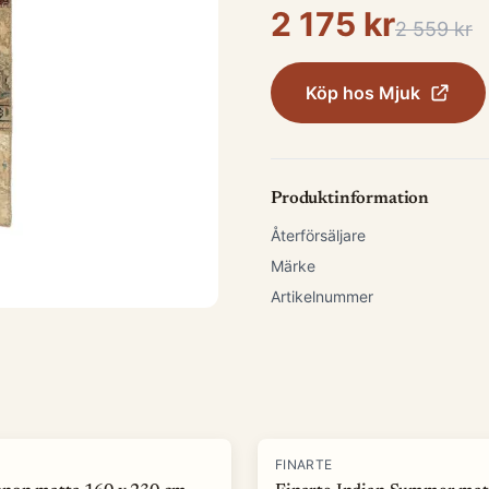
2 175 kr
2 559 kr
Köp hos
Mjuk
Produktinformation
Återförsäljare
Märke
Artikelnummer
-
50
%
FINARTE