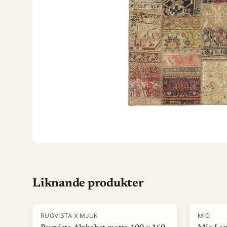
Liknande produkter
-
15
%
-
40
%
RUGVISTA X MJUK
MIO