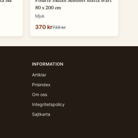
ta blå
Finarte Indian Summer matta svart
80 x 200 cm
Mjuk
370 kr
739 kr
INFORMATION
Artiklar
Prisindex
Om oss
Integritetspolicy
Sajtkarta