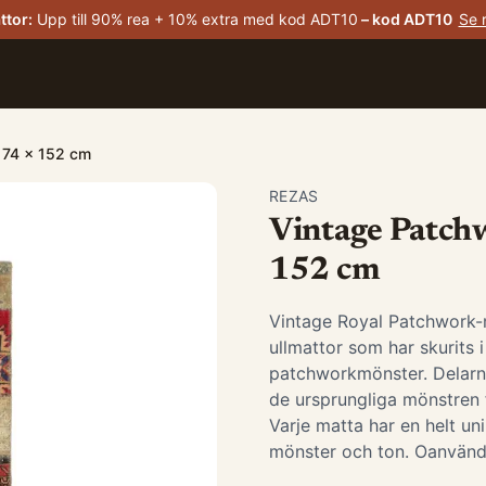
ttor
:
Upp till 90% rea + 10% extra med kod ADT10
– kod
ADT10
Se 
a 74 x 152 cm
REZAS
Vintage Patchw
152 cm
Vintage Royal Patchwork-ma
ullmattor som har skurits 
patchworkmönster. Delarna
de ursprungliga mönstren 
Varje matta har en helt un
mönster och ton. Oanvänd