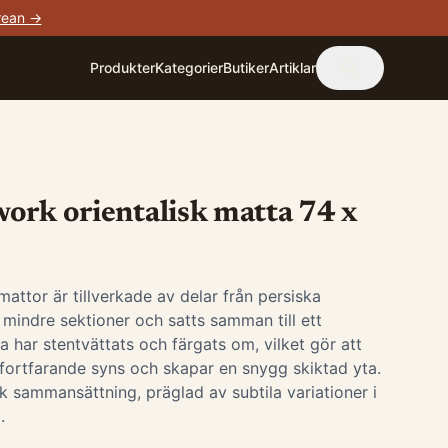
rean →
Produkter
Kategorier
Butiker
Artiklar
ork orientalisk matta 74 x
ttor är tillverkade av delar från persiska
i mindre sektioner och satts samman till ett
 har stentvättats och färgats om, vilket gör att
fortfarande syns och skapar en snygg skiktad yta.
ik sammansättning, präglad av subtila variationer i
.