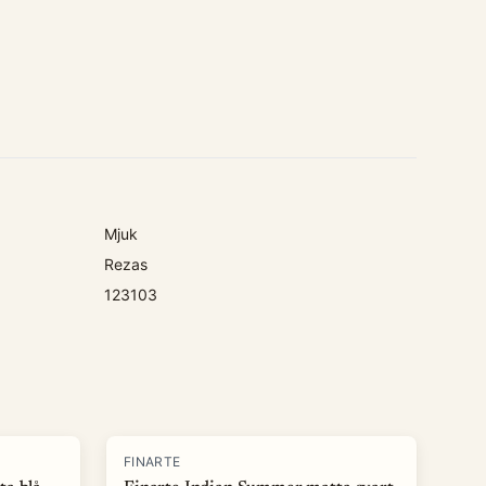
Mjuk
Rezas
123103
-
50
%
FINARTE