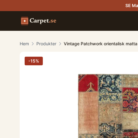
SE Ma
Carpet
.se
Hem
Produkter
Vintage Patchwork orientalisk matt
-
15
%