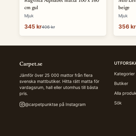
Rugvista Alphabet matta 100 x 160
Mio Len
cm gul
beige
Mjuk
Mjuk
345 kr
356 kr
406 kr
UTFORSK
Carpet.se
Kategorier
Jämför över 25 000 mattor från flera
svenska mattbutiker. Hitta rätt matta för
Butiker
vardagsrum, hall eller utomhus till bästa
Alla produ
pris.
Sök
@
carpetpunktse
på Instagram