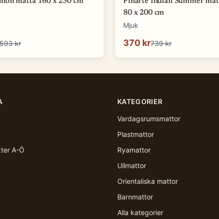
non matta 160 x 230 cm
Finarte Indian Summer mat
80 x 200 cm
Mjuk
370 kr
593 kr
739 kr
A
KATEGORIER
Vardagsrumsmattor
Plastmattor
kter A-Ö
Ryamattor
Ullmattor
Orientaliska mattor
Barnmattor
Alla kategorier