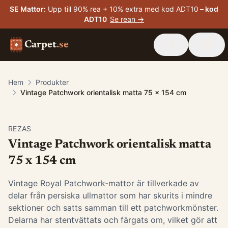
SE Mattor
:
Upp till 90% rea + 10% extra med kod ADT10
– kod
ADT10
Se rean →
Carpet
.se
Hem
Produkter
Vintage Patchwork orientalisk matta 75 x 154 cm
-
15
%
REZAS
Vintage Patchwork orientalisk matta
75 x 154 cm
Vintage Royal Patchwork-mattor är tillverkade av
delar från persiska ullmattor som har skurits i mindre
sektioner och satts samman till ett patchworkmönster.
Delarna har stentvättats och färgats om, vilket gör att