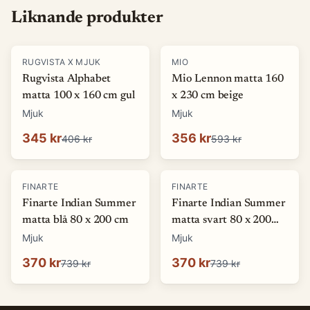
Liknande produkter
-
15
%
-
40
%
RUGVISTA X MJUK
MIO
Rugvista Alphabet
Mio Lennon matta 160
matta 100 x 160 cm gul
x 230 cm beige
Mjuk
Mjuk
345 kr
356 kr
406 kr
593 kr
-
50
%
-
50
%
FINARTE
FINARTE
Finarte Indian Summer
Finarte Indian Summer
matta blå 80 x 200 cm
matta svart 80 x 200
cm
Mjuk
Mjuk
370 kr
370 kr
739 kr
739 kr