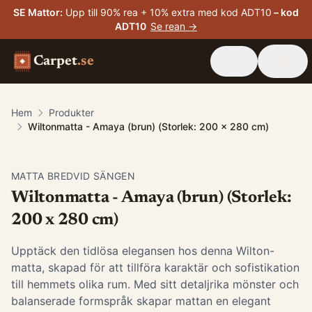
SE Mattor
:
Upp till 90% rea + 10% extra med kod ADT10
– kod
ADT10
Se rean →
Carpet
.se
Hem
Produkter
Wiltonmatta - Amaya (brun) (Storlek: 200 x 280 cm)
MATTA BREDVID SÄNGEN
Wiltonmatta - Amaya (brun) (Storlek:
200 x 280 cm)
Upptäck den tidlösa elegansen hos denna Wilton-
matta, skapad för att tillföra karaktär och sofistikation
till hemmets olika rum. Med sitt detaljrika mönster och
balanserade formspråk skapar mattan en elegant