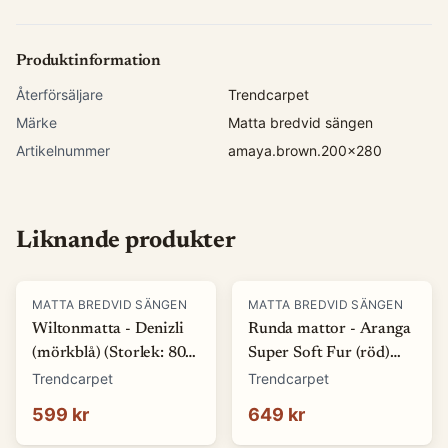
Produktinformation
Återförsäljare
Trendcarpet
Märke
Matta bredvid sängen
Artikelnummer
amaya.brown.200x280
Liknande produkter
MATTA BREDVID SÄNGEN
MATTA BREDVID SÄNGEN
Wiltonmatta - Denizli
Runda mattor - Aranga
(mörkblå) (Storlek: 80 x
Super Soft Fur (röd)
150 cm)
(Storlek: Ø 120 cm)
Trendcarpet
Trendcarpet
599 kr
649 kr