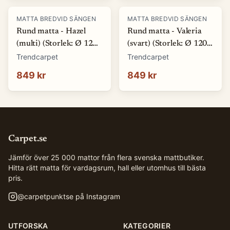
MATTA BREDVID SÄNGEN
MATTA BREDVID SÄNGEN
Rund matta - Hazel
Rund matta - Valeria
(multi) (Storlek: Ø 120
(svart) (Storlek: Ø 120
cm)
cm)
Trendcarpet
Trendcarpet
849 kr
849 kr
Carpet.se
Jämför över 25 000 mattor från flera svenska mattbutiker.
Hitta rätt matta för vardagsrum, hall eller utomhus till bästa
pris.
@
carpetpunktse
på Instagram
UTFORSKA
KATEGORIER