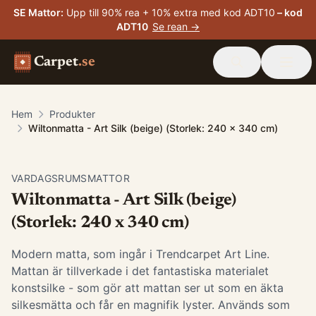
SE Mattor
:
Upp till 90% rea + 10% extra med kod ADT10
– kod
ADT10
Se rean →
Carpet
.se
Hem
Produkter
Wiltonmatta - Art Silk (beige) (Storlek: 240 x 340 cm)
VARDAGSRUMSMATTOR
Wiltonmatta - Art Silk (beige)
(Storlek: 240 x 340 cm)
Modern matta, som ingår i Trendcarpet Art Line.
Mattan är tillverkade i det fantastiska materialet
konstsilke - som gör att mattan ser ut som en äkta
silkesmätta och får en magnifik lyster. Används som