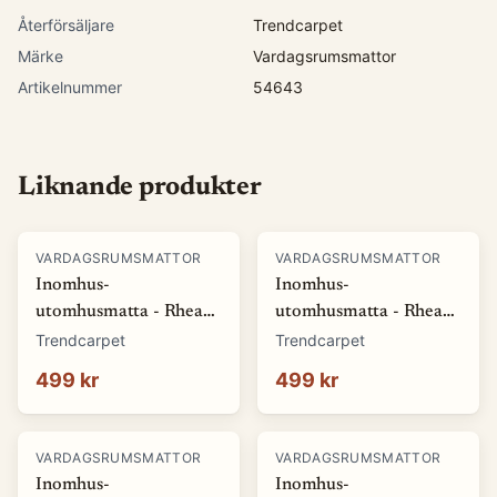
Återförsäljare
Trendcarpet
Märke
Vardagsrumsmattor
Artikelnummer
54643
Liknande produkter
VARDAGSRUMSMATTOR
VARDAGSRUMSMATTOR
Inomhus-
Inomhus-
utomhusmatta - Rhea
utomhusmatta - Rhea
(vit) (Storlek: 80 x 150
(beige) (Storlek: 80 x
Trendcarpet
Trendcarpet
cm)
150 cm)
499 kr
499 kr
VARDAGSRUMSMATTOR
VARDAGSRUMSMATTOR
Inomhus-
Inomhus-