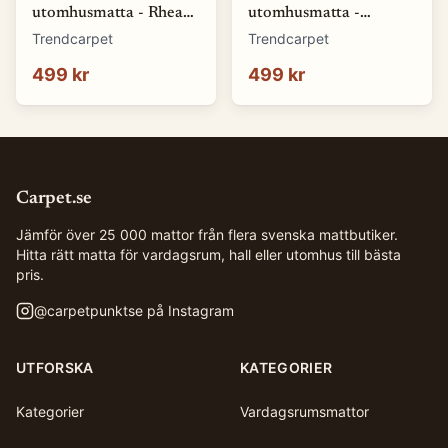
utomhusmatta - Rhea
utomhusmatta -
(natur) (Storlek: 80 x
Somerville (blå)
Trendcarpet
Trendcarpet
150 cm)
(Storlek: 80 x 150 cm)
499 kr
499 kr
Carpet.se
Jämför över 25 000 mattor från flera svenska mattbutiker.
Hitta rätt matta för vardagsrum, hall eller utomhus till bästa
pris.
@
carpetpunktse
på Instagram
UTFORSKA
KATEGORIER
Kategorier
Vardagsrumsmattor