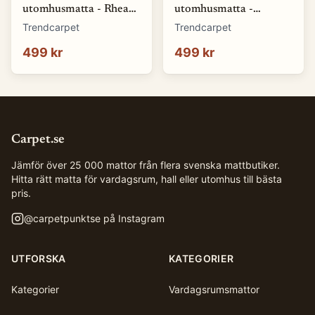
utomhusmatta - Rhea
utomhusmatta -
(natur) (Storlek: 80 x
Somerville (blå)
Trendcarpet
Trendcarpet
150 cm)
(Storlek: 80 x 150 cm)
499 kr
499 kr
Carpet.se
Jämför över 25 000 mattor från flera svenska mattbutiker.
Hitta rätt matta för vardagsrum, hall eller utomhus till bästa
pris.
@
carpetpunktse
på Instagram
UTFORSKA
KATEGORIER
Kategorier
Vardagsrumsmattor