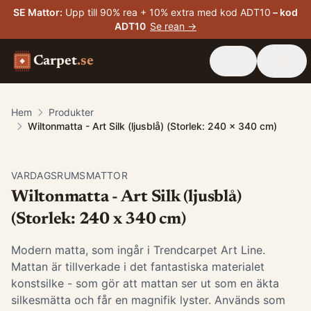
SE Mattor
:
Upp till 90% rea + 10% extra med kod ADT10
– kod
ADT10
Se rean →
Carpet
.se
Hem
Produkter
Wiltonmatta - Art Silk (ljusblå) (Storlek: 240 x 340 cm)
VARDAGSRUMSMATTOR
Wiltonmatta - Art Silk (ljusblå)
(Storlek: 240 x 340 cm)
Modern matta, som ingår i Trendcarpet Art Line.
Mattan är tillverkade i det fantastiska materialet
konstsilke - som gör att mattan ser ut som en äkta
silkesmätta och får en magnifik lyster. Används som