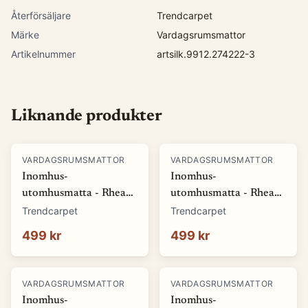
Återförsäljare
Trendcarpet
Märke
Vardagsrumsmattor
Artikelnummer
artsilk.9912.274222-3
Liknande produkter
VARDAGSRUMSMATTOR
VARDAGSRUMSMATTOR
Inomhus-
Inomhus-
utomhusmatta - Rhea
utomhusmatta - Rhea
(vit) (Storlek: 80 x 150
(beige) (Storlek: 80 x
Trendcarpet
Trendcarpet
cm)
150 cm)
499 kr
499 kr
VARDAGSRUMSMATTOR
VARDAGSRUMSMATTOR
Inomhus-
Inomhus-