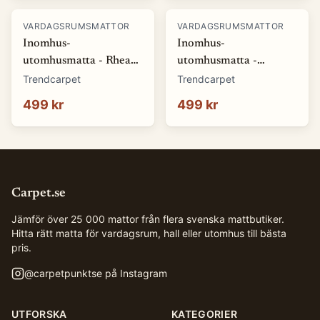
VARDAGSRUMSMATTOR
VARDAGSRUMSMATTOR
Inomhus-
Inomhus-
utomhusmatta - Rhea
utomhusmatta -
(natur) (Storlek: 80 x
Somerville (blå)
Trendcarpet
Trendcarpet
150 cm)
(Storlek: 80 x 150 cm)
499 kr
499 kr
Carpet.se
Jämför över 25 000 mattor från flera svenska mattbutiker.
Hitta rätt matta för vardagsrum, hall eller utomhus till bästa
pris.
@
carpetpunktse
på Instagram
UTFORSKA
KATEGORIER