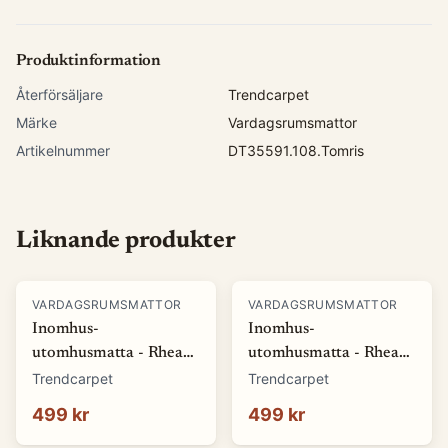
Produktinformation
Återförsäljare
Trendcarpet
Märke
Vardagsrumsmattor
Artikelnummer
DT35591.108.Tomris
Liknande produkter
VARDAGSRUMSMATTOR
VARDAGSRUMSMATTOR
Inomhus-
Inomhus-
utomhusmatta - Rhea
utomhusmatta - Rhea
(vit) (Storlek: 80 x 150
(beige) (Storlek: 80 x
Trendcarpet
Trendcarpet
cm)
150 cm)
499 kr
499 kr