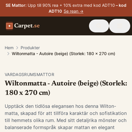
SE Mattor
:
Upp till 90% rea + 10% extra med kod ADT10
– kod
ADT10
Se rean →
Carpet
.se
Hem
Produkter
Wiltonmatta - Autoire (beige) (Storlek: 180 x 270 cm)
VARDAGSRUMSMATTOR
Wiltonmatta - Autoire (beige) (Storlek:
180 x 270 cm)
Upptäck den tidlösa elegansen hos denna Wilton-
matta, skapad för att tillföra karaktär och sofistikation
till hemmets olika rum. Med sitt detaljrika mönster och
balanserade formspråk skapar mattan en elegant