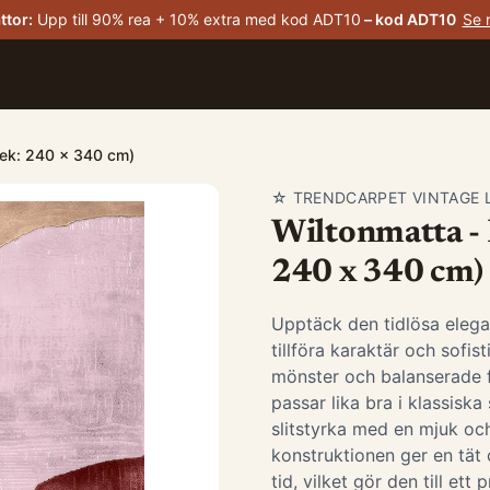
ttor
:
Upp till 90% rea + 10% extra med kod ADT10
– kod
ADT10
Se 
rlek: 240 x 340 cm)
☆ TRENDCARPET VINTAGE 
Wiltonmatta - B
240 x 340 cm)
Upptäck den tidlösa elega
tillföra karaktär och sofis
mönster och balanserade 
passar lika bra i klassis
slitstyrka med en mjuk oc
konstruktionen ger en tät 
tid, vilket gör den till ett