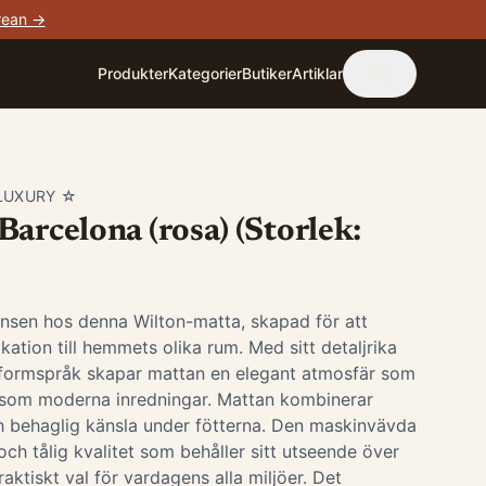
rean →
Produkter
Kategorier
Butiker
Artiklar
LUXURY ☆
arcelona (rosa) (Storlek:
nsen hos denna Wilton-matta, skapad för att
tikation till hemmets olika rum. Med sitt detaljrika
formspråk skapar mattan en elegant atmosfär som
ka som moderna inredningar. Mattan kombinerar
h behaglig känsla under fötterna. Den maskinvävda
och tålig kvalitet som behåller sitt utseende över
 praktiskt val för vardagens alla miljöer. Det