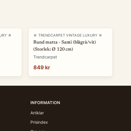
XURY ☆
☆ TRENDCARPET VINTAGE LUXURY ☆
Rund matta - Santi (blågrå/vit)
(Storlek: Ø 120 cm)
Trendcarpet
849 kr
INFORMATION
Artiklar
Prisindex