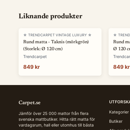
Liknande produkter
☆ TRENDCARPET VINTAGE LUXURY ☆
☆ TREND
Rund matta - Taknis (mörkgrön)
Rund mat
(Storlek: Ø 120 cm)
Ø 120 c
Trendcarpet
Trendca
849 kr
849 kr
UTFORSK
Carpet.se
Kategorier
Jämför över 25 000 mattor från flera
svenska mattbutiker. Hitta rätt matta för
Butiker
vardagsrum, hall eller utomhus till bästa