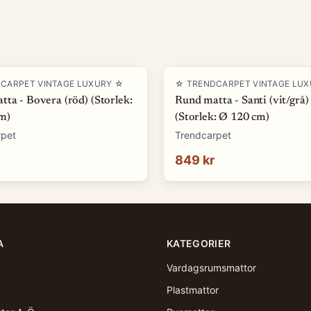
CARPET VINTAGE LUXURY ☆
☆ TRENDCARPET VINTAGE LU
ta - Bovera (röd) (Storlek:
Rund matta - Santi (vit/grå)
m)
(Storlek: Ø 120 cm)
rpet
Trendcarpet
849 kr
A
KATEGORIER
Vardagsrumsmattor
Plastmattor