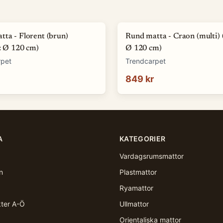
ta - Florent (brun)
Rund matta - Craon (multi) 
: Ø 120 cm)
Ø 120 cm)
rpet
Trendcarpet
849 kr
A
KATEGORIER
Vardagsrumsmattor
n
Plastmattor
Ryamattor
kter A-Ö
Ullmattor
Orientaliska mattor