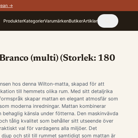
rean →
Produkter
Kategorier
Varumärken
Butiker
Artiklar
Branco (multi) (Storlek: 180
nsen hos denna Wilton-matta, skapad för att
tikation till hemmets olika rum. Med sitt detaljrika
formspråk skapar mattan en elegant atmosfär som
ka som moderna inredningar. Mattan kombinerar
h behaglig känsla under fötterna. Den maskinvävda
och tålig kvalitet som behåller sitt utseende över
 praktiskt val för vardagens alla miljöer. Det
r djup och stil till rummet samtidigt som mattan är