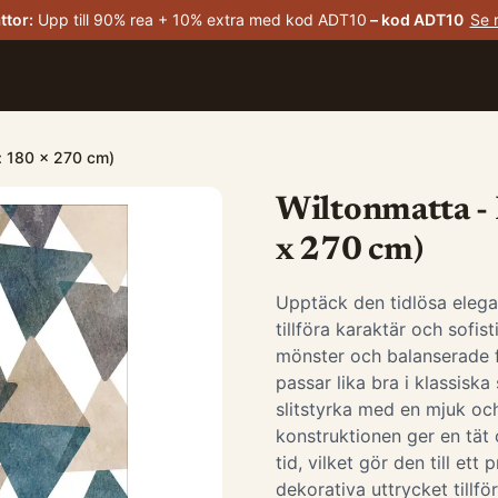
ttor
:
Upp till 90% rea + 10% extra med kod ADT10
– kod
ADT10
Se 
k: 180 x 270 cm)
Wiltonmatta - 
x 270 cm)
Upptäck den tidlösa elega
tillföra karaktär och sofis
mönster och balanserade 
passar lika bra i klassis
slitstyrka med en mjuk oc
konstruktionen ger en tät 
tid, vilket gör den till ett
dekorativa uttrycket tillfö