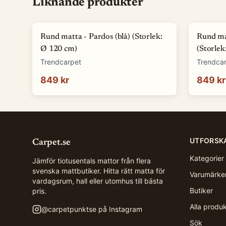
Liknande produkter
Rund matta - Pardos (blå) (Storlek:
Rund mat
Ø 120 cm)
(Storlek
Trendcarpet
Trendca
849 kr
849 kr
UTFORSK
Carpet.se
Kategorier
Jämför tiotusentals mattor från flera
svenska mattbutiker. Hitta rätt matta för
Varumärke
vardagsrum, hall eller utomhus till bästa
Butiker
pris.
Alla produ
@
carpetpunktse
på Instagram
Sök