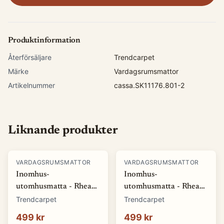
Produktinformation
Återförsäljare
Trendcarpet
Märke
Vardagsrumsmattor
Artikelnummer
cassa.SK11176.801-2
Liknande produkter
VARDAGSRUMSMATTOR
VARDAGSRUMSMATTOR
Inomhus-
Inomhus-
utomhusmatta - Rhea
utomhusmatta - Rhea
(vit) (Storlek: 80 x 150
(beige) (Storlek: 80 x
Trendcarpet
Trendcarpet
cm)
150 cm)
499 kr
499 kr