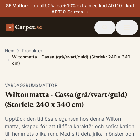
SE Mattor
:
Upp till 90% rea + 10% extra med kod ADT10
– kod
ADT10
Se rean →
Carpet
.se
Hem
Produkter
Wiltonmatta - Cassa (grå/svart/guld) (Storlek: 240 x 340
cm)
VARDAGSRUMSMATTOR
Wiltonmatta - Cassa (grå/svart/guld)
(Storlek: 240 x 340 cm)
Upptäck den tidlösa elegansen hos denna Wilton-
matta, skapad för att tillföra karaktär och sofistikation
till hemmets olika rum. Med sitt detaljrika mönster och