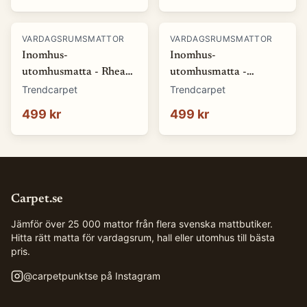
VARDAGSRUMSMATTOR
VARDAGSRUMSMATTOR
Inomhus-
Inomhus-
utomhusmatta - Rhea
utomhusmatta -
(natur) (Storlek: 80 x
Somerville (blå)
Trendcarpet
Trendcarpet
150 cm)
(Storlek: 80 x 150 cm)
499 kr
499 kr
Carpet.se
Jämför över 25 000 mattor från flera svenska mattbutiker.
Hitta rätt matta för vardagsrum, hall eller utomhus till bästa
pris.
@
carpetpunktse
på Instagram