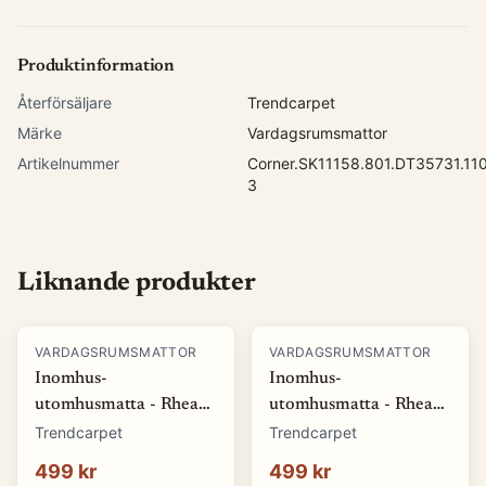
Produktinformation
Återförsäljare
Trendcarpet
Märke
Vardagsrumsmattor
Artikelnummer
Corner.SK11158.801.DT35731.11
3
Liknande produkter
VARDAGSRUMSMATTOR
VARDAGSRUMSMATTOR
Inomhus-
Inomhus-
utomhusmatta - Rhea
utomhusmatta - Rhea
(vit) (Storlek: 80 x 150
(beige) (Storlek: 80 x
Trendcarpet
Trendcarpet
cm)
150 cm)
499 kr
499 kr