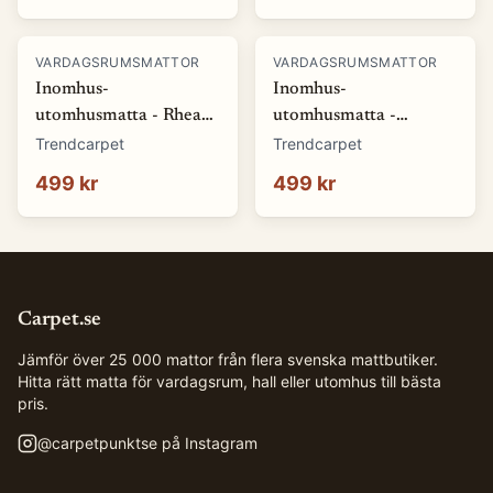
VARDAGSRUMSMATTOR
VARDAGSRUMSMATTOR
Inomhus-
Inomhus-
utomhusmatta - Rhea
utomhusmatta -
(natur) (Storlek: 80 x
Somerville (blå)
Trendcarpet
Trendcarpet
150 cm)
(Storlek: 80 x 150 cm)
499 kr
499 kr
Carpet.se
Jämför över 25 000 mattor från flera svenska mattbutiker.
Hitta rätt matta för vardagsrum, hall eller utomhus till bästa
pris.
@
carpetpunktse
på Instagram