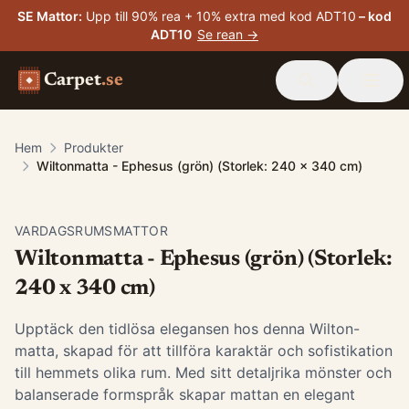
SE Mattor
:
Upp till 90% rea + 10% extra med kod ADT10
– kod
ADT10
Se rean →
Carpet
.se
Hem
Produkter
Wiltonmatta - Ephesus (grön) (Storlek: 240 x 340 cm)
VARDAGSRUMSMATTOR
Wiltonmatta - Ephesus (grön) (Storlek:
240 x 340 cm)
Upptäck den tidlösa elegansen hos denna Wilton-
matta, skapad för att tillföra karaktär och sofistikation
till hemmets olika rum. Med sitt detaljrika mönster och
balanserade formspråk skapar mattan en elegant