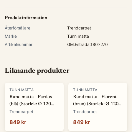
Produktinformation
Återförsäljare
Trendcarpet
Märke
Tunn matta
Artikelnummer
GM.Estrada.180x270
Liknande produkter
TUNN MATTA
TUNN MATTA
Rund matta - Pardos
Rund matta - Florent
(blå) (Storlek: Ø 120
(brun) (Storlek: Ø 120
cm)
cm)
Trendcarpet
Trendcarpet
849 kr
849 kr