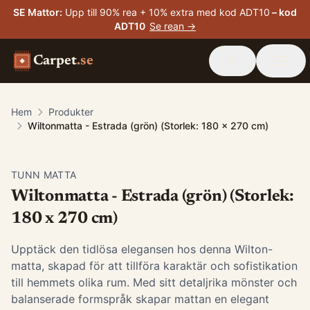
SE Mattor
:
Upp till 90% rea + 10% extra med kod ADT10
– kod
ADT10
Se rean →
Carpet
.se
Hem
Produkter
Wiltonmatta - Estrada (grön) (Storlek: 180 x 270 cm)
TUNN MATTA
Wiltonmatta - Estrada (grön) (Storlek:
180 x 270 cm)
Upptäck den tidlösa elegansen hos denna Wilton-
matta, skapad för att tillföra karaktär och sofistikation
till hemmets olika rum. Med sitt detaljrika mönster och
balanserade formspråk skapar mattan en elegant