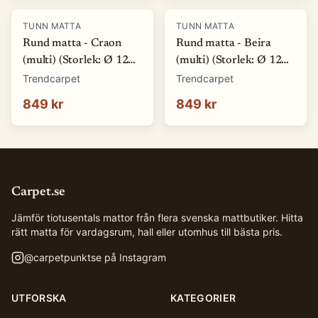
TUNN MATTA
TUNN MATTA
Rund matta - Craon
Rund matta - Beira
(multi) (Storlek: Ø 120
(multi) (Storlek: Ø 120
cm)
cm)
Trendcarpet
Trendcarpet
849 kr
849 kr
Carpet.se
Jämför tiotusentals mattor från flera svenska mattbutiker. Hitta
rätt matta för vardagsrum, hall eller utomhus till bästa pris.
@
carpetpunktse
på Instagram
UTFORSKA
KATEGORIER