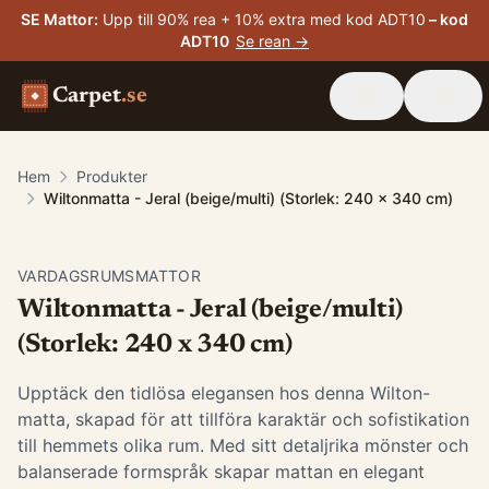
SE Mattor
:
Upp till 90% rea + 10% extra med kod ADT10
– kod
ADT10
Se rean →
Carpet
.se
Hem
Produkter
Wiltonmatta - Jeral (beige/multi) (Storlek: 240 x 340 cm)
VARDAGSRUMSMATTOR
Wiltonmatta - Jeral (beige/multi)
(Storlek: 240 x 340 cm)
Upptäck den tidlösa elegansen hos denna Wilton-
matta, skapad för att tillföra karaktär och sofistikation
till hemmets olika rum. Med sitt detaljrika mönster och
balanserade formspråk skapar mattan en elegant