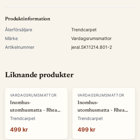
Produktinformation
Återförsäljare
Trendcarpet
Märke
Vardagsrumsmattor
Artikelnummer
jeral.SK11214.801-2
Liknande produkter
VARDAGSRUMSMATTOR
VARDAGSRUMSMATTOR
Inomhus-
Inomhus-
utomhusmatta - Rhea
utomhusmatta - Rhea
(vit) (Storlek: 80 x 150
(beige) (Storlek: 80 x
Trendcarpet
Trendcarpet
cm)
150 cm)
499 kr
499 kr