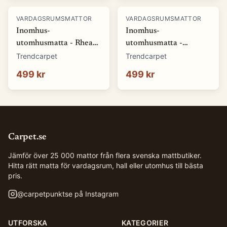
VARDAGSRUMSMATTOR
VARDAGSRUMSMATTOR
Inomhus-
Inomhus-
utomhusmatta - Rhea
utomhusmatta -
(natur) (Storlek: 80 x
Somerville (blå)
Trendcarpet
Trendcarpet
150 cm)
(Storlek: 80 x 150 cm)
499 kr
499 kr
Carpet.se
Jämför över 25 000 mattor från flera svenska mattbutiker.
Hitta rätt matta för vardagsrum, hall eller utomhus till bästa
pris.
@
carpetpunktse
på Instagram
UTFORSKA
KATEGORIER