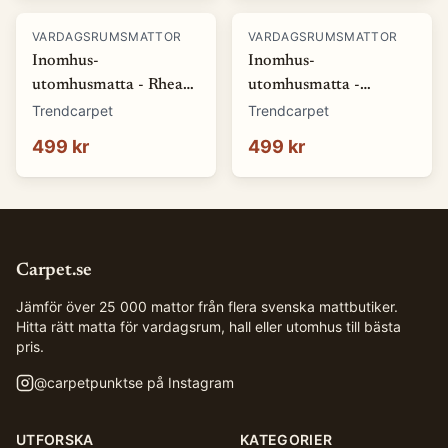
VARDAGSRUMSMATTOR
VARDAGSRUMSMATTOR
Inomhus-
Inomhus-
utomhusmatta - Rhea
utomhusmatta -
(natur) (Storlek: 80 x
Somerville (blå)
Trendcarpet
Trendcarpet
150 cm)
(Storlek: 80 x 150 cm)
499 kr
499 kr
Carpet.se
Jämför över 25 000 mattor från flera svenska mattbutiker.
Hitta rätt matta för vardagsrum, hall eller utomhus till bästa
pris.
@
carpetpunktse
på Instagram
UTFORSKA
KATEGORIER