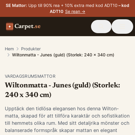
SE Mattor
:
Upp till 90% rea + 10% extra med kod ADT10
– kod
ADT10
Se rean →
Carpet
.se
Hem
Produkter
Wiltonmatta - Junes (guld) (Storlek: 240 x 340 cm)
VARDAGSRUMSMATTOR
Wiltonmatta - Junes (guld) (Storlek:
240 x 340 cm)
Upptäck den tidlösa elegansen hos denna Wilton-
matta, skapad för att tillföra karaktär och sofistikation
till hemmets olika rum. Med sitt detaljrika mönster och
balanserade formspråk skapar mattan en elegant