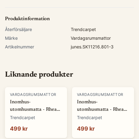
Produktinformation
Återförsäljare
Trendcarpet
Märke
Vardagsrumsmattor
Artikelnummer
junes.SK11216.801-3
Liknande produkter
VARDAGSRUMSMATTOR
VARDAGSRUMSMATTOR
Inomhus-
Inomhus-
utomhusmatta - Rhea
utomhusmatta - Rhea
(vit) (Storlek: 80 x 150
(beige) (Storlek: 80 x
Trendcarpet
Trendcarpet
cm)
150 cm)
499 kr
499 kr