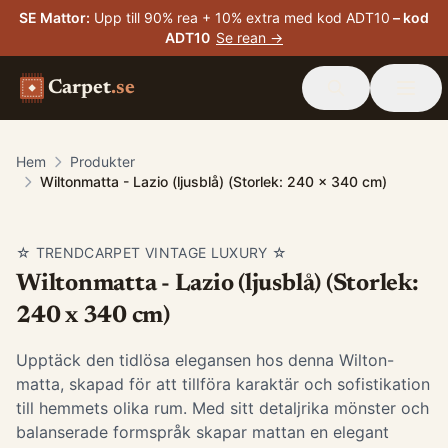
SE Mattor
:
Upp till 90% rea + 10% extra med kod ADT10
– kod
ADT10
Se rean →
Carpet
.se
Hem
Produkter
Wiltonmatta - Lazio (ljusblå) (Storlek: 240 x 340 cm)
☆ TRENDCARPET VINTAGE LUXURY ☆
Wiltonmatta - Lazio (ljusblå) (Storlek:
240 x 340 cm)
Upptäck den tidlösa elegansen hos denna Wilton-
matta, skapad för att tillföra karaktär och sofistikation
till hemmets olika rum. Med sitt detaljrika mönster och
balanserade formspråk skapar mattan en elegant