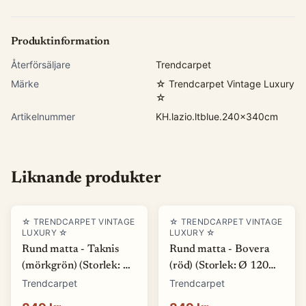
Produktinformation
Återförsäljare
Trendcarpet
Märke
☆ Trendcarpet Vintage Luxury
☆
Artikelnummer
KH.lazio.ltblue.240x340cm
Liknande produkter
☆ TRENDCARPET VINTAGE
☆ TRENDCARPET VINTAGE
LUXURY ☆
LUXURY ☆
Rund matta - Taknis
Rund matta - Bovera
(mörkgrön) (Storlek: Ø
(röd) (Storlek: Ø 120
120 cm)
cm)
Trendcarpet
Trendcarpet