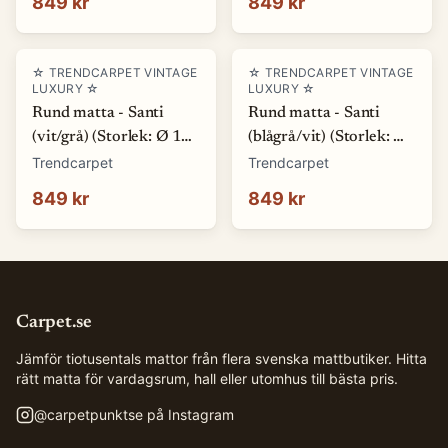
849 kr
849 kr
☆ TRENDCARPET VINTAGE
☆ TRENDCARPET VINTAGE
LUXURY ☆
LUXURY ☆
Rund matta - Santi
Rund matta - Santi
(vit/grå) (Storlek: Ø 120
(blågrå/vit) (Storlek: Ø
cm)
120 cm)
Trendcarpet
Trendcarpet
849 kr
849 kr
Carpet.se
Jämför tiotusentals mattor från flera svenska mattbutiker. Hitta
rätt matta för vardagsrum, hall eller utomhus till bästa pris.
@
carpetpunktse
på Instagram