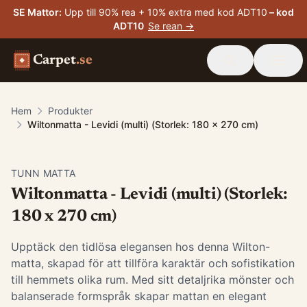
SE Mattor
:
Upp till 90% rea + 10% extra med kod ADT10
– kod
ADT10
Se rean →
Carpet
.se
Hem
Produkter
Wiltonmatta - Levidi (multi) (Storlek: 180 x 270 cm)
TUNN MATTA
Wiltonmatta - Levidi (multi) (Storlek:
180 x 270 cm)
Upptäck den tidlösa elegansen hos denna Wilton-
matta, skapad för att tillföra karaktär och sofistikation
till hemmets olika rum. Med sitt detaljrika mönster och
balanserade formspråk skapar mattan en elegant