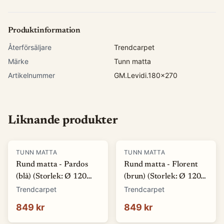
Produktinformation
Återförsäljare
Trendcarpet
Märke
Tunn matta
Artikelnummer
GM.Levidi.180x270
Liknande produkter
TUNN MATTA
TUNN MATTA
Rund matta - Pardos
Rund matta - Florent
(blå) (Storlek: Ø 120
(brun) (Storlek: Ø 120
cm)
cm)
Trendcarpet
Trendcarpet
849 kr
849 kr