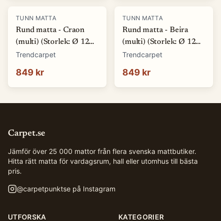
TUNN MATTA
TUNN MATTA
Rund matta - Craon
Rund matta - Beira
(multi) (Storlek: Ø 120
(multi) (Storlek: Ø 120
cm)
cm)
Trendcarpet
Trendcarpet
849 kr
849 kr
Carpet.se
Jämför över 25 000 mattor från flera svenska mattbutiker.
Hitta rätt matta för vardagsrum, hall eller utomhus till bästa
pris.
@
carpetpunktse
på Instagram
UTFORSKA
KATEGORIER