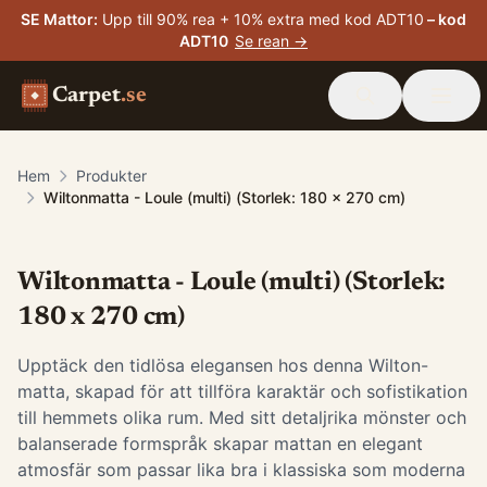
SE Mattor
:
Upp till 90% rea + 10% extra med kod ADT10
– kod
ADT10
Se rean →
Carpet
.se
Hem
Produkter
Wiltonmatta - Loule (multi) (Storlek: 180 x 270 cm)
Wiltonmatta - Loule (multi) (Storlek:
180 x 270 cm)
Upptäck den tidlösa elegansen hos denna Wilton-
matta, skapad för att tillföra karaktär och sofistikation
till hemmets olika rum. Med sitt detaljrika mönster och
balanserade formspråk skapar mattan en elegant
atmosfär som passar lika bra i klassiska som moderna