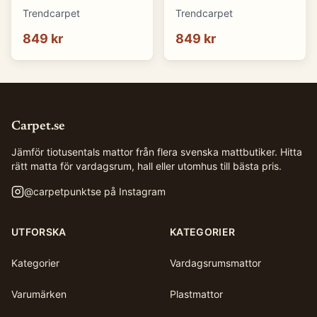
cm)
cm)
Trendcarpet
Trendcarpet
849 kr
849 kr
Carpet.se
Jämför tiotusentals mattor från flera svenska mattbutiker. Hitta
rätt matta för vardagsrum, hall eller utomhus till bästa pris.
@
carpetpunktse
på Instagram
UTFORSKA
KATEGORIER
Kategorier
Vardagsrumsmattor
Varumärken
Plastmattor