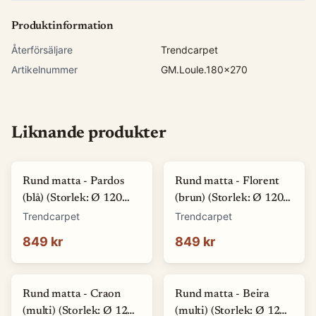
Produktinformation
Återförsäljare
Trendcarpet
Artikelnummer
GM.Loule.180x270
Liknande produkter
Rund matta - Pardos
Rund matta - Florent
(blå) (Storlek: Ø 120
(brun) (Storlek: Ø 120
cm)
cm)
Trendcarpet
Trendcarpet
849 kr
849 kr
Rund matta - Craon
Rund matta - Beira
(multi) (Storlek: Ø 120
(multi) (Storlek: Ø 120