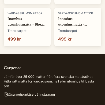
VARDAGSRUMSMATTOR
VARDAGSRUMSMATTOR
Inomhus-
Inomhus-
utomhusmatta - Rhea
utomhusmatta -
(natur) (Storlek: 80 x
Somerville (blå)
Trendcarpet
Trendcarpet
150 cm)
(Storlek: 80 x 150 cm)
499 kr
499 kr
Carpet.se
Jämför över 25 000 mattor från flera svenska mattbutiker.
Hitta rätt matta för vardagsrum, hall eller utomhus till bästa
pris.
@
carpetpunktse
på Instagram