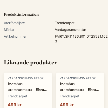
Produktinformation
Återförsäljare
Trendcarpet
Märke
Vardagsrumsmattor
Artikelnummer
FAIRY.SK11136.801.DT25531.102
3
Liknande produkter
VARDAGSRUMSMATTOR
VARDAGSRUMSMATTOR
Inomhus-
Inomhus-
utomhusmatta - Rhea
utomhusmatta - Rhea
(vit) (Storlek: 80 x 150
(beige) (Storlek: 80 x
Trendcarpet
Trendcarpet
cm)
150 cm)
499 kr
499 kr