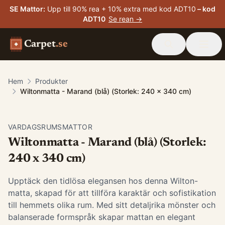
SE Mattor
:
Upp till 90% rea + 10% extra med kod ADT10
– kod
ADT10
Se rean →
Carpet
.se
Hem
Produkter
Wiltonmatta - Marand (blå) (Storlek: 240 x 340 cm)
VARDAGSRUMSMATTOR
Wiltonmatta - Marand (blå) (Storlek:
240 x 340 cm)
Upptäck den tidlösa elegansen hos denna Wilton-
matta, skapad för att tillföra karaktär och sofistikation
till hemmets olika rum. Med sitt detaljrika mönster och
balanserade formspråk skapar mattan en elegant