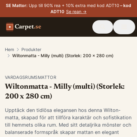
SE Mattor
:
Upp till 90% rea + 10% extra med kod ADT10
– kod
ADT10
Se rean →
Carpet
.se
Hem
Produkter
Wiltonmatta - Milly (multi) (Storlek: 200 x 280 cm)
VARDAGSRUMSMATTOR
Wiltonmatta - Milly (multi) (Storlek:
200 x 280 cm)
Upptäck den tidlösa elegansen hos denna Wilton-
matta, skapad för att tillföra karaktär och sofistikation
till hemmets olika rum. Med sitt detaljrika mönster och
balanserade formspråk skapar mattan en elegant