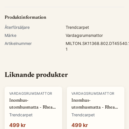
Produktinformation
Återförsäljare
Trendcarpet
Märke
Vardagsrumsmattor
Artikelnummer
MILTON.SK11368.802.DT45540.
1
Liknande produkter
VARDAGSRUMSMATTOR
VARDAGSRUMSMATTOR
Inomhus-
Inomhus-
utomhusmatta - Rhea
utomhusmatta - Rhea
(vit) (Storlek: 80 x 150
(beige) (Storlek: 80 x
Trendcarpet
Trendcarpet
cm)
150 cm)
499 kr
499 kr