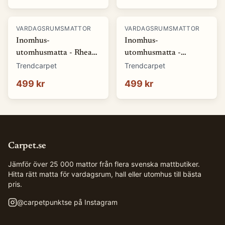
VARDAGSRUMSMATTOR
VARDAGSRUMSMATTOR
Inomhus-
Inomhus-
utomhusmatta - Rhea
utomhusmatta -
(natur) (Storlek: 80 x
Somerville (blå)
Trendcarpet
Trendcarpet
150 cm)
(Storlek: 80 x 150 cm)
499 kr
499 kr
Carpet.se
Jämför över 25 000 mattor från flera svenska mattbutiker.
Hitta rätt matta för vardagsrum, hall eller utomhus till bästa
pris.
@
carpetpunktse
på Instagram