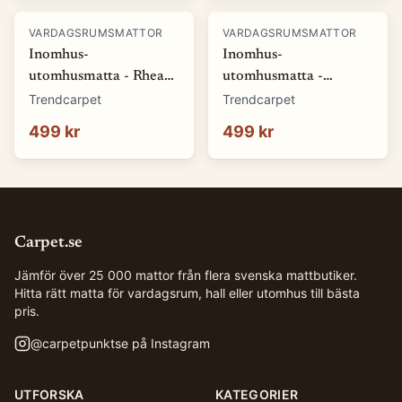
VARDAGSRUMSMATTOR
VARDAGSRUMSMATTOR
Inomhus-
Inomhus-
utomhusmatta - Rhea
utomhusmatta -
(natur) (Storlek: 80 x
Somerville (blå)
Trendcarpet
Trendcarpet
150 cm)
(Storlek: 80 x 150 cm)
499 kr
499 kr
Carpet.se
Jämför över 25 000 mattor från flera svenska mattbutiker.
Hitta rätt matta för vardagsrum, hall eller utomhus till bästa
pris.
@
carpetpunktse
på Instagram
UTFORSKA
KATEGORIER