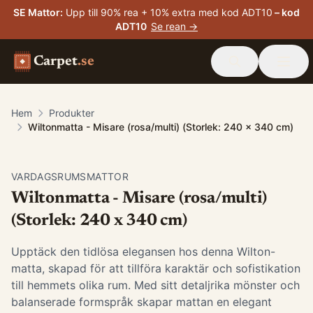
SE Mattor
:
Upp till 90% rea + 10% extra med kod ADT10
– kod
ADT10
Se rean →
Carpet
.se
Hem
Produkter
Wiltonmatta - Misare (rosa/multi) (Storlek: 240 x 340 cm)
VARDAGSRUMSMATTOR
Wiltonmatta - Misare (rosa/multi)
(Storlek: 240 x 340 cm)
Upptäck den tidlösa elegansen hos denna Wilton-
matta, skapad för att tillföra karaktär och sofistikation
till hemmets olika rum. Med sitt detaljrika mönster och
balanserade formspråk skapar mattan en elegant