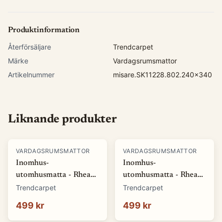
Produktinformation
Återförsäljare
Trendcarpet
Märke
Vardagsrumsmattor
Artikelnummer
misare.SK11228.802.240x340
Liknande produkter
VARDAGSRUMSMATTOR
VARDAGSRUMSMATTOR
Inomhus-
Inomhus-
utomhusmatta - Rhea
utomhusmatta - Rhea
(vit) (Storlek: 80 x 150
(beige) (Storlek: 80 x
Trendcarpet
Trendcarpet
cm)
150 cm)
499 kr
499 kr