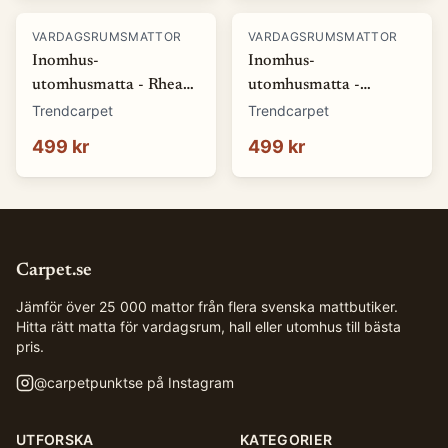
VARDAGSRUMSMATTOR
VARDAGSRUMSMATTOR
Inomhus-
Inomhus-
utomhusmatta - Rhea
utomhusmatta -
(natur) (Storlek: 80 x
Somerville (blå)
Trendcarpet
Trendcarpet
150 cm)
(Storlek: 80 x 150 cm)
499 kr
499 kr
Carpet.se
Jämför över 25 000 mattor från flera svenska mattbutiker.
Hitta rätt matta för vardagsrum, hall eller utomhus till bästa
pris.
@
carpetpunktse
på Instagram
UTFORSKA
KATEGORIER