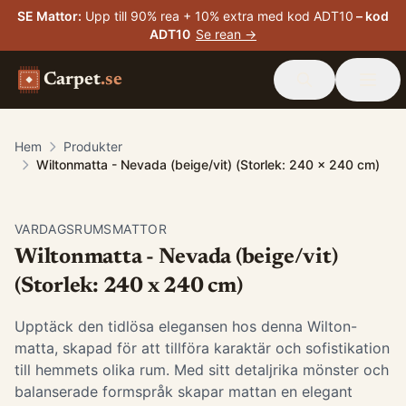
SE Mattor
:
Upp till 90% rea + 10% extra med kod ADT10
– kod
ADT10
Se rean →
Carpet
.se
Hem
Produkter
Wiltonmatta - Nevada (beige/vit) (Storlek: 240 x 240 cm)
VARDAGSRUMSMATTOR
Wiltonmatta - Nevada (beige/vit)
(Storlek: 240 x 240 cm)
Upptäck den tidlösa elegansen hos denna Wilton-
matta, skapad för att tillföra karaktär och sofistikation
till hemmets olika rum. Med sitt detaljrika mönster och
balanserade formspråk skapar mattan en elegant