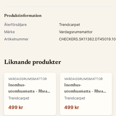
Produktinformation
Återförsäljare
Trendcarpet
Märke
Vardagsrumsmattor
Artikelnummer
CHECKERS.SK11362.DT45019.10
Liknande produkter
VARDAGSRUMSMATTOR
VARDAGSRUMSMATTOR
Inomhus-
Inomhus-
utomhusmatta - Rhea
utomhusmatta - Rhea
(vit) (Storlek: 80 x 150
(beige) (Storlek: 80 x
Trendcarpet
Trendcarpet
cm)
150 cm)
499 kr
499 kr