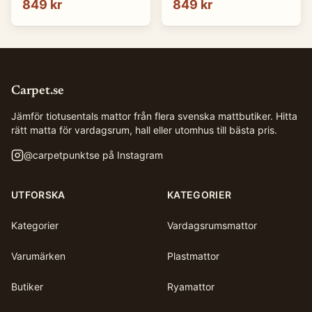
849 kr
849 kr
Carpet.se
Jämför tiotusentals mattor från flera svenska mattbutiker. Hitta
rätt matta för vardagsrum, hall eller utomhus till bästa pris.
@
carpetpunktse
på Instagram
UTFORSKA
KATEGORIER
Kategorier
Vardagsrumsmattor
Varumärken
Plastmattor
Butiker
Ryamattor