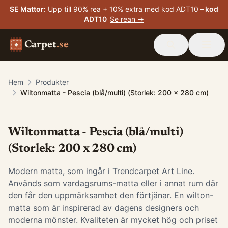
SE Mattor
:
Upp till 90% rea + 10% extra med kod ADT10
– kod
ADT10
Se rean →
Carpet
.se
Hem
Produkter
Wiltonmatta - Pescia (blå/multi) (Storlek: 200 x 280 cm)
Wiltonmatta - Pescia (blå/multi)
(Storlek: 200 x 280 cm)
Modern matta, som ingår i Trendcarpet Art Line.
Används som vardagsrums-matta eller i annat rum där
den får den uppmärksamhet den förtjänar. En wilton-
matta som är inspirerad av dagens designers och
moderna mönster. Kvaliteten är mycket hög och priset