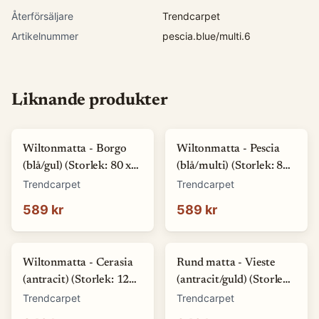
Återförsäljare
Trendcarpet
Artikelnummer
pescia.blue/multi.6
Liknande produkter
Wiltonmatta - Borgo
Wiltonmatta - Pescia
(blå/gul) (Storlek: 80 x
(blå/multi) (Storlek: 80
150 cm)
x 150 cm)
Trendcarpet
Trendcarpet
589 kr
589 kr
Wiltonmatta - Cerasia
Rund matta - Vieste
(antracit) (Storlek: 120
(antracit/guld) (Storlek:
round)
Ø 120 cm)
Trendcarpet
Trendcarpet