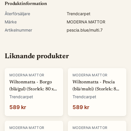
Produktinformation
Återförsäljare
Trendcarpet
Märke
MODERNA MATTOR
Artikelnummer
pescia.blue/multi.7
Liknande produkter
MODERNA MATTOR
MODERNA MATTOR
Wiltonmatta - Borgo
Wiltonmatta - Pescia
(blå/gul) (Storlek: 80 x
(blå/multi) (Storlek: 80
150 cm)
x 150 cm)
Trendcarpet
Trendcarpet
589 kr
589 kr
MODERNA MATTOR
MODERNA MATTOR