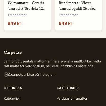
Wiltonmatta - Cerasia
Rund matta - Vieste
(antracit) (Storlek: 120
(antracit/guld) (Storlek:
round)
Ø 120 cm)
Trendcarpet
Trendcarpet
849 kr
849 kr
Carpet.se
Jämför tiotusentals mattor från flera svenska mattbutiker. Hitta
rätt matta för vardagsrum, hall eller utomhus till bästa pris.
@
carpetpunktse
på Instagram
UTFORSKA
KATEGORIER
Kategorier
Vardagsrumsmattor