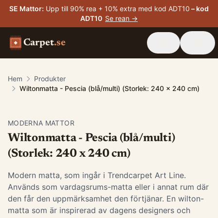
SE Mattor
:
Upp till 90% rea + 10% extra med kod ADT10
– kod
ADT10
Se rean →
Carpet
.se
Hem
Produkter
Wiltonmatta - Pescia (blå/multi) (Storlek: 240 x 240 cm)
MODERNA MATTOR
Wiltonmatta - Pescia (blå/multi)
(Storlek: 240 x 240 cm)
Modern matta, som ingår i Trendcarpet Art Line.
Används som vardagsrums-matta eller i annat rum där
den får den uppmärksamhet den förtjänar. En wilton-
matta som är inspirerad av dagens designers och