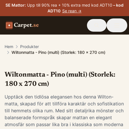
SE Mattor
:
Upp till 90% rea + 10% extra med kod ADT10
– kod
ADT10
Se rean →
Carpet
.se
Hem
Produkter
Wiltonmatta - Pino (multi) (Storlek: 180 x 270 cm)
Wiltonmatta - Pino (multi) (Storlek:
180 x 270 cm)
Upptäck den tidlösa elegansen hos denna Wilton-
matta, skapad för att tillföra karaktär och sofistikation
till hemmets olika rum. Med sitt detaljrika mönster och
balanserade formspråk skapar mattan en elegant
atmosfär som passar lika bra i klassiska som moderna