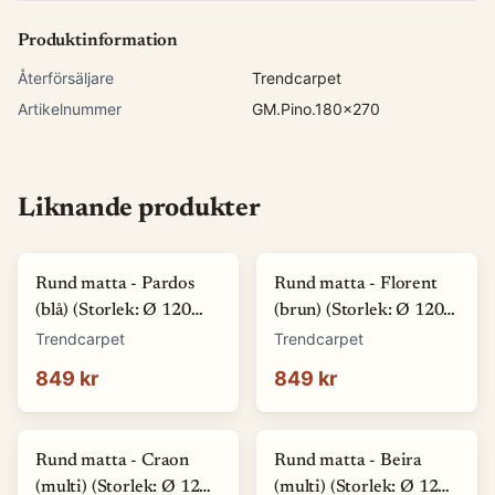
Produktinformation
Återförsäljare
Trendcarpet
Artikelnummer
GM.Pino.180x270
Liknande produkter
Rund matta - Pardos
Rund matta - Florent
(blå) (Storlek: Ø 120
(brun) (Storlek: Ø 120
cm)
cm)
Trendcarpet
Trendcarpet
849 kr
849 kr
Rund matta - Craon
Rund matta - Beira
(multi) (Storlek: Ø 120
(multi) (Storlek: Ø 120