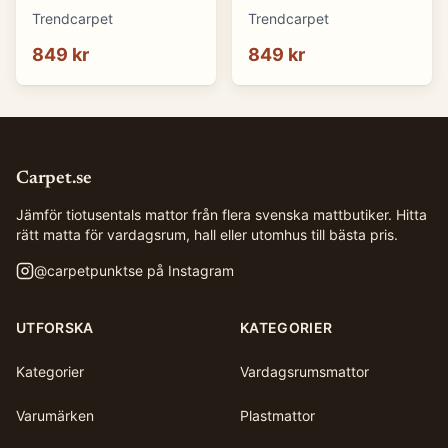
cm)
cm)
Trendcarpet
Trendcarpet
849 kr
849 kr
Carpet.se
Jämför tiotusentals mattor från flera svenska mattbutiker. Hitta
rätt matta för vardagsrum, hall eller utomhus till bästa pris.
@
carpetpunktse
på Instagram
UTFORSKA
KATEGORIER
Kategorier
Vardagsrumsmattor
Varumärken
Plastmattor