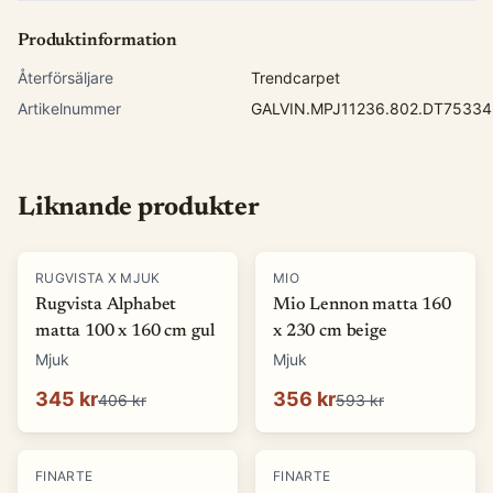
Produktinformation
Återförsäljare
Trendcarpet
Artikelnummer
GALVIN.MPJ11236.802.DT75334
Liknande produkter
-
15
%
-
40
%
RUGVISTA X MJUK
MIO
Rugvista Alphabet
Mio Lennon matta 160
matta 100 x 160 cm gul
x 230 cm beige
Mjuk
Mjuk
345 kr
356 kr
406 kr
593 kr
-
50
%
-
50
%
FINARTE
FINARTE