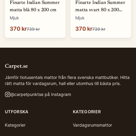
Finarte Indian Summer
Finarte Indian Summer
matta blå 80 x 200 cm
matta svart 80 x 200
cm
Mjuk
Mjuk
370 kr
370 kr
739 kr
739 kr
Carpet.se
Jämför tiotusentals mattor från flera svenska mattbutiker. Hitta
rätt matta för vardagsrum, hall eller utomhus till bästa pris.
@
carpetpunktse
på Instagram
UTFORSKA
KATEGORIER
Kategorier
Vardagsrumsmattor