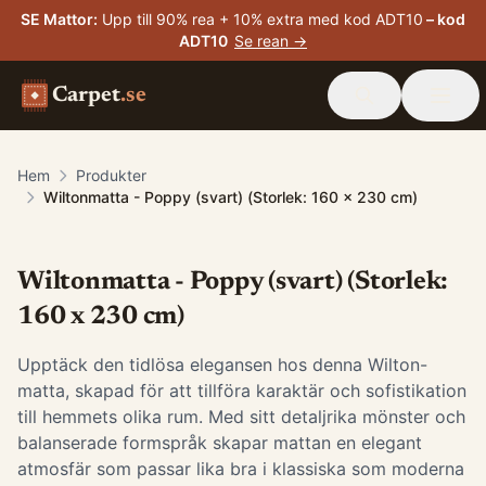
SE Mattor
:
Upp till 90% rea + 10% extra med kod ADT10
– kod
ADT10
Se rean →
Carpet
.se
Hem
Produkter
Wiltonmatta - Poppy (svart) (Storlek: 160 x 230 cm)
Wiltonmatta - Poppy (svart) (Storlek:
160 x 230 cm)
Upptäck den tidlösa elegansen hos denna Wilton-
matta, skapad för att tillföra karaktär och sofistikation
till hemmets olika rum. Med sitt detaljrika mönster och
balanserade formspråk skapar mattan en elegant
atmosfär som passar lika bra i klassiska som moderna