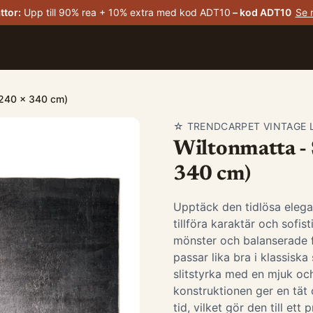
ttor
:
Upp till 90% rea + 10% extra med kod ADT10
– kod
ADT10
Se 
: 240 x 340 cm)
☆ TRENDCARPET VINTAGE 
Wiltonmatta - S
340 cm)
Upptäck den tidlösa elega
tillföra karaktär och sofis
mönster och balanserade 
passar lika bra i klassis
slitstyrka med en mjuk oc
konstruktionen ger en tät 
tid, vilket gör den till ett