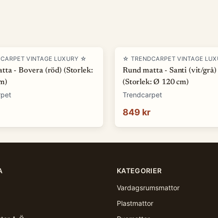
CARPET VINTAGE LUXURY ☆
☆ TRENDCARPET VINTAGE LU
ta - Bovera (röd) (Storlek:
Rund matta - Santi (vit/grå)
m)
(Storlek: Ø 120 cm)
rpet
Trendcarpet
849 kr
A
KATEGORIER
Vardagsrumsmattor
Plastmattor