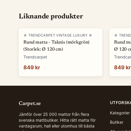
Liknande produkter
☆ TRENDCARPET VINTAGE LUXURY ☆
☆ TREND
Rund matta - Taknis (mörkgrön)
Rund mat
(Storlek: Ø 120 cm)
Ø 120 c
Trendcarpet
Trendca
849 kr
849 kr
UTFORSK
Carpet.se
Kategorier
Jämför över 25 000 mattor från flera
svenska mattbutiker. Hitta rätt matta för
Butiker
vardagsrum, hall eller utomhus till bästa