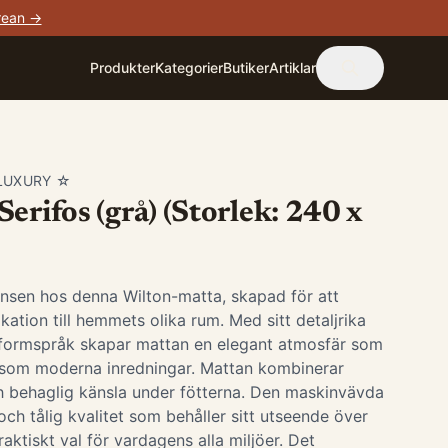
rean →
Produkter
Kategorier
Butiker
Artiklar
LUXURY ☆
erifos (grå) (Storlek: 240 x
nsen hos denna Wilton-matta, skapad för att
tikation till hemmets olika rum. Med sitt detaljrika
formspråk skapar mattan en elegant atmosfär som
ka som moderna inredningar. Mattan kombinerar
h behaglig känsla under fötterna. Den maskinvävda
och tålig kvalitet som behåller sitt utseende över
 praktiskt val för vardagens alla miljöer. Det