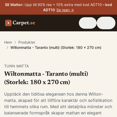
SE Mattor
:
Upp till 90% rea + 10% extra med kod ADT10
– kod
ADT10
Se rean →
Carpet
.se
Hem
Produkter
Wiltonmatta - Taranto (multi) (Storlek: 180 x 270 cm)
TUNN MATTA
Wiltonmatta - Taranto (multi)
(Storlek: 180 x 270 cm)
Upptäck den tidlösa elegansen hos denna Wilton-
matta, skapad för att tillföra karaktär och sofistikation
till hemmets olika rum. Med sitt detaljrika mönster och
balanserade formspråk skapar mattan en elegant