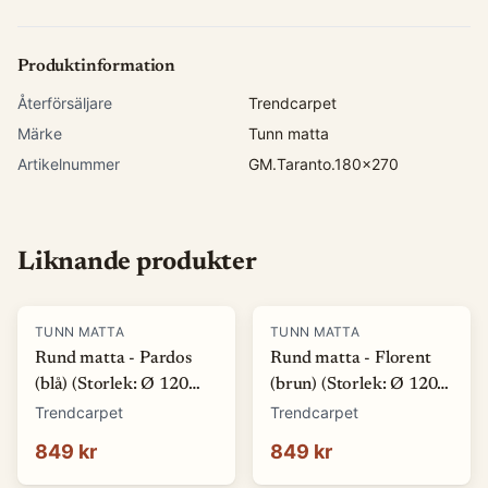
Produktinformation
Återförsäljare
Trendcarpet
Märke
Tunn matta
Artikelnummer
GM.Taranto.180x270
Liknande produkter
TUNN MATTA
TUNN MATTA
Rund matta - Pardos
Rund matta - Florent
(blå) (Storlek: Ø 120
(brun) (Storlek: Ø 120
cm)
cm)
Trendcarpet
Trendcarpet
849 kr
849 kr