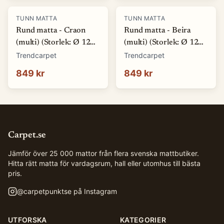
TUNN MATTA
TUNN MATTA
Rund matta - Craon
Rund matta - Beira
(multi) (Storlek: Ø 120
(multi) (Storlek: Ø 120
cm)
cm)
Trendcarpet
Trendcarpet
849 kr
849 kr
Carpet.se
Jämför över 25 000 mattor från flera svenska mattbutiker.
Hitta rätt matta för vardagsrum, hall eller utomhus till bästa
pris.
@
carpetpunktse
på Instagram
UTFORSKA
KATEGORIER