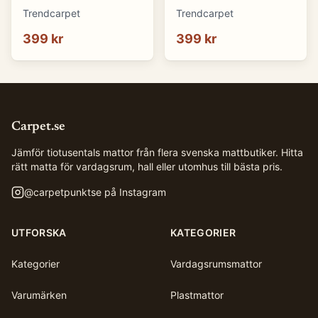
(svart) (Storlek: Ø 80
(rosa) (Storlek: Ø 80
Trendcarpet
Trendcarpet
cm)
cm)
399 kr
399 kr
Carpet.se
Jämför tiotusentals mattor från flera svenska mattbutiker. Hitta
rätt matta för vardagsrum, hall eller utomhus till bästa pris.
@
carpetpunktse
på Instagram
UTFORSKA
KATEGORIER
Kategorier
Vardagsrumsmattor
Varumärken
Plastmattor