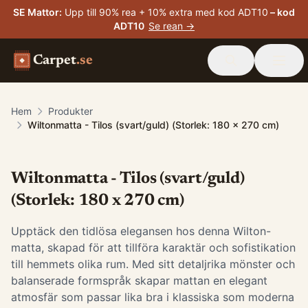
SE Mattor
:
Upp till 90% rea + 10% extra med kod ADT10
– kod
ADT10
Se rean →
Carpet
.se
Hem
Produkter
Wiltonmatta - Tilos (svart/guld) (Storlek: 180 x 270 cm)
Wiltonmatta - Tilos (svart/guld)
(Storlek: 180 x 270 cm)
Upptäck den tidlösa elegansen hos denna Wilton-
matta, skapad för att tillföra karaktär och sofistikation
till hemmets olika rum. Med sitt detaljrika mönster och
balanserade formspråk skapar mattan en elegant
atmosfär som passar lika bra i klassiska som moderna