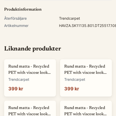
Produktinformation
Återförsäljare
Trendcarpet
Artikelnummer
HAVZA.SK11135.801.DT25517.10
Liknande produkter
Rund matta - Recycled
Rund matta - Recycled
PET with viscose look
PET with viscose look
(offwhite) (Storlek: Ø
(blå) (Storlek: Ø 80 cm)
Trendcarpet
Trendcarpet
80 cm)
399 kr
399 kr
Rund matta - Recycled
Rund matta - Recycled
PET with viscose look
PET with viscose look