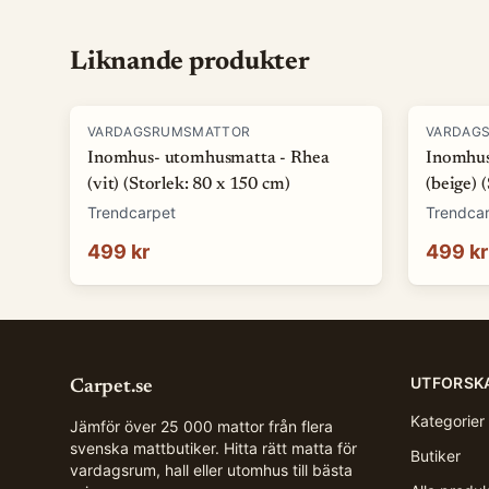
Liknande produkter
VARDAGSRUMSMATTOR
VARDAG
Inomhus- utomhusmatta - Rhea
Inomhus
(vit) (Storlek: 80 x 150 cm)
(beige) 
Trendcarpet
Trendca
499 kr
499 kr
UTFORSK
Carpet.se
Kategorier
Jämför över 25 000 mattor från flera
svenska mattbutiker. Hitta rätt matta för
Butiker
vardagsrum, hall eller utomhus till bästa