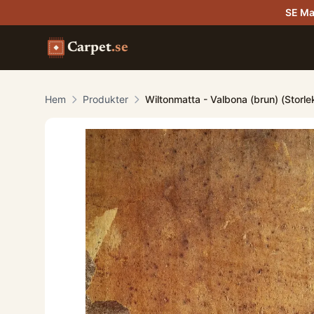
SE Ma
Carpet
.se
Hem
Produkter
Wiltonmatta - Valbona (brun) (Storl