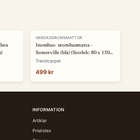
VARDAGSRUMSMATTOR
Rhea
Inomhus- utomhusmatta -
m)
Somerville (blå) (Storlek: 80 x 150
cm)
Trendcarpet
499 kr
INFORMATION
Artiklar
Prisindex