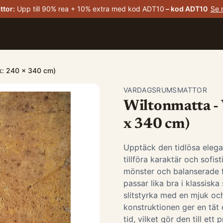
ttor
:
Upp till 90% rea + 10% extra med kod ADT10
– kod
ADT10
Se 
ek: 240 x 340 cm)
VARDAGSRUMSMATTOR
Wiltonmatta - 
x 340 cm)
Upptäck den tidlösa elega
tillföra karaktär och sofis
mönster och balanserade 
passar lika bra i klassis
slitstyrka med en mjuk oc
konstruktionen ger en tät 
tid, vilket gör den till ett