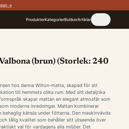
rean →
Produkter
Kategorier
Butiker
Artiklar
Valbona (brun) (Storlek: 240
nsen hos denna Wilton-matta, skapad för att
tikation till hemmets olika rum. Med sitt detaljrika
formspråk skapar mattan en elegant atmosfär som
ka som moderna inredningar. Mattan kombinerar
h behaglig känsla under fötterna. Den maskinvävda
och tålig kvalitet som behåller sitt utseende över
 praktiskt val för vardagens alla miljöer. Det