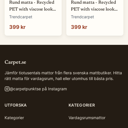
Rund matta - Recycled
Rund matta - Recycled
PET with viscose look
PET with viscose look
(svart) (Storlek: Ø 80
(rosa) (Storlek: Ø 80
Trendcarpet
Trendcarpet
cm)
cm)
399 kr
399 kr
Carpet.se
Jämför tiotusentals mattor från flera svenska mattbutiker. Hitta
rätt matta för vardagsrum, hall eller utomhus till bästa pris.
@
carpetpunktse
på Instagram
UTFORSKA
KATEGORIER
Kategorier
Vardagsrumsmattor