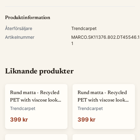
Produktinformation
Återförsäljare
Trendcarpet
Artikelnummer
MARCO.SK11376.802.DT45546.1
1
Liknande produkter
Rund matta - Recycled
Rund matta - Recycled
PET with viscose look
PET with viscose look
(offwhite) (Storlek: Ø
(blå) (Storlek: Ø 80 cm)
Trendcarpet
Trendcarpet
80 cm)
399 kr
399 kr