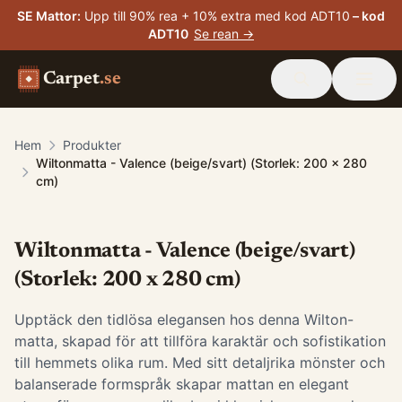
SE Mattor
:
Upp till 90% rea + 10% extra med kod ADT10
– kod
ADT10
Se rean →
Carpet
.se
Hem
Produkter
Wiltonmatta - Valence (beige/svart) (Storlek: 200 x 280
cm)
Wiltonmatta - Valence (beige/svart)
(Storlek: 200 x 280 cm)
Upptäck den tidlösa elegansen hos denna Wilton-
matta, skapad för att tillföra karaktär och sofistikation
till hemmets olika rum. Med sitt detaljrika mönster och
balanserade formspråk skapar mattan en elegant