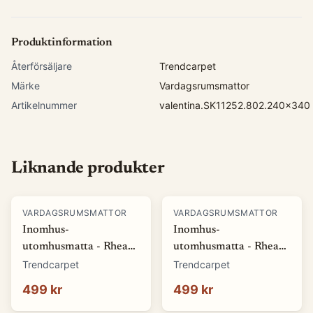
Produktinformation
Återförsäljare
Trendcarpet
Märke
Vardagsrumsmattor
Artikelnummer
valentina.SK11252.802.240x340
Liknande produkter
VARDAGSRUMSMATTOR
VARDAGSRUMSMATTOR
Inomhus-
Inomhus-
utomhusmatta - Rhea
utomhusmatta - Rhea
(vit) (Storlek: 80 x 150
(beige) (Storlek: 80 x
Trendcarpet
Trendcarpet
cm)
150 cm)
499 kr
499 kr