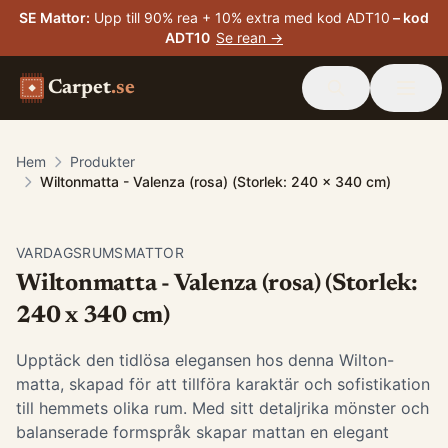
SE Mattor
:
Upp till 90% rea + 10% extra med kod ADT10
– kod
ADT10
Se rean →
Carpet
.se
Hem
Produkter
Wiltonmatta - Valenza (rosa) (Storlek: 240 x 340 cm)
VARDAGSRUMSMATTOR
Wiltonmatta - Valenza (rosa) (Storlek:
240 x 340 cm)
Upptäck den tidlösa elegansen hos denna Wilton-
matta, skapad för att tillföra karaktär och sofistikation
till hemmets olika rum. Med sitt detaljrika mönster och
balanserade formspråk skapar mattan en elegant