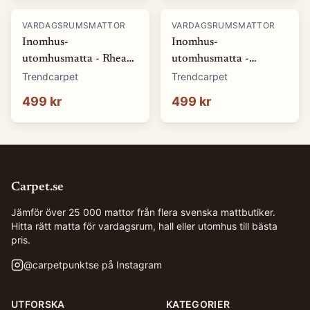
VARDAGSRUMSMATTOR
VARDAGSRUMSMATTOR
Inomhus-
Inomhus-
utomhusmatta - Rhea
utomhusmatta -
(natur) (Storlek: 80 x
Somerville (blå)
Trendcarpet
Trendcarpet
150 cm)
(Storlek: 80 x 150 cm)
499 kr
499 kr
Carpet.se
Jämför över 25 000 mattor från flera svenska mattbutiker.
Hitta rätt matta för vardagsrum, hall eller utomhus till bästa
pris.
@
carpetpunktse
på Instagram
UTFORSKA
KATEGORIER