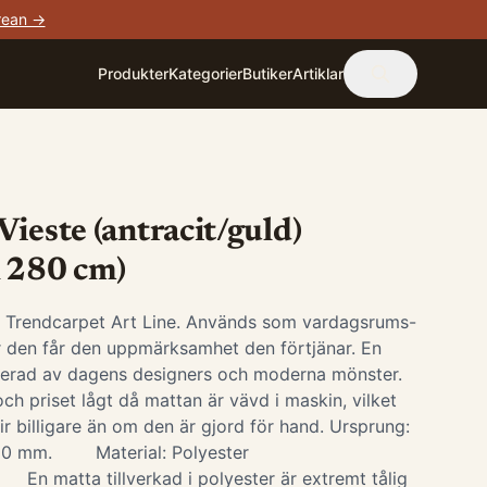
rean →
Produkter
Kategorier
Butiker
Artiklar
ieste (antracit/guld)
x 280 cm)
i Trendcarpet Art Line. Används som vardagsrums-
är den får den uppmärksamhet den förtjänar. En
irerad av dagens designers och moderna mönster.
ch priset lågt då mattan är vävd i maskin, vilket
ir billigare än om den är gjord för hand. Ursprung:
-10 mm. Material: Polyester
 En matta tillverkad i polyester är extremt tålig