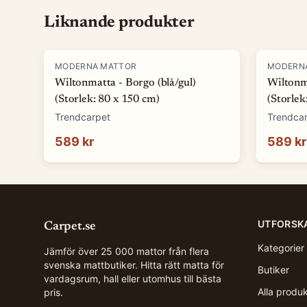
Liknande produkter
MODERNA MATTOR
MODERN
Wiltonmatta - Borgo (blå/gul)
Wiltonma
(Storlek: 80 x 150 cm)
(Storlek
Trendcarpet
Trendca
589 kr
589 kr
UTFORSK
Carpet.se
Kategorier
Jämför över 25 000 mattor från flera
svenska mattbutiker. Hitta rätt matta för
Butiker
vardagsrum, hall eller utomhus till bästa
Alla produ
pris.