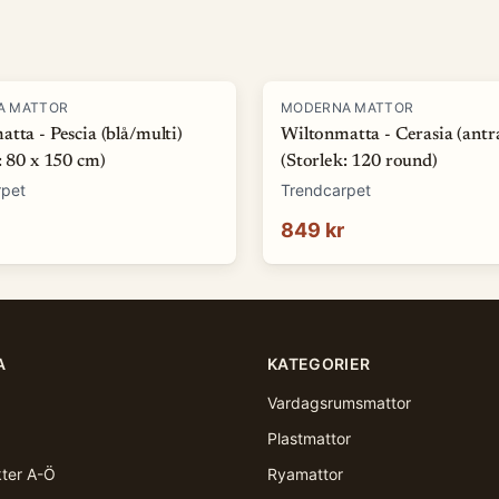
A MATTOR
MODERNA MATTOR
tta - Pescia (blå/multi)
Wiltonmatta - Cerasia (antra
: 80 x 150 cm)
(Storlek: 120 round)
rpet
Trendcarpet
849 kr
A
KATEGORIER
Vardagsrumsmattor
Plastmattor
kter A-Ö
Ryamattor