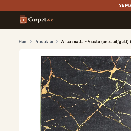
SE Ma
Carpet
.se
Hem
Produkter
Wiltonmatta - Vieste (antracit/guld)