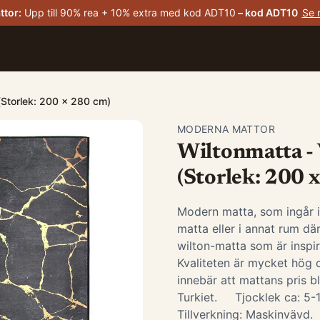
ttor
:
Upp till 90% rea + 10% extra med kod ADT10
– kod
ADT10
Se 
 (Storlek: 200 x 280 cm)
MODERNA MATTOR
Wiltonmatta - V
(Storlek: 200 
Modern matta, som ingår 
matta eller i annat rum d
wilton-matta som är insp
Kvaliteten är mycket hög o
innebär att mattans pris bl
Turkiet. Tjocklek ca: 5
Tillverkning: Maskinvävd.