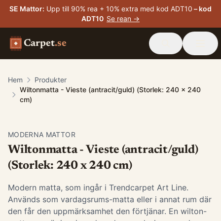
SE Mattor
:
Upp till 90% rea + 10% extra med kod ADT10
– kod
ADT10
Se rean →
Carpet
.se
Hem
Produkter
Wiltonmatta - Vieste (antracit/guld) (Storlek: 240 x 240
cm)
MODERNA MATTOR
Wiltonmatta - Vieste (antracit/guld)
(Storlek: 240 x 240 cm)
Modern matta, som ingår i Trendcarpet Art Line.
Används som vardagsrums-matta eller i annat rum där
den får den uppmärksamhet den förtjänar. En wilton-