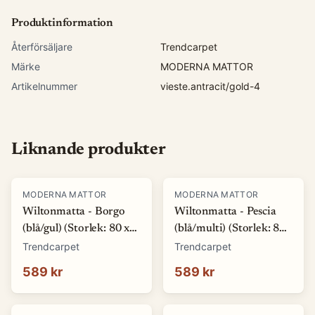
Produktinformation
Återförsäljare
Trendcarpet
Märke
MODERNA MATTOR
Artikelnummer
vieste.antracit/gold-4
Liknande produkter
MODERNA MATTOR
MODERNA MATTOR
Wiltonmatta - Borgo
Wiltonmatta - Pescia
(blå/gul) (Storlek: 80 x
(blå/multi) (Storlek: 80
150 cm)
x 150 cm)
Trendcarpet
Trendcarpet
589 kr
589 kr