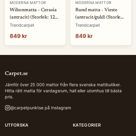
MODERNA MATTOR
MODERNA MATTOR
Wiltonmatta - Cerasia
Rund matta - Vieste
(antracit) (Storlek: 120
(antracit/guld) (Storlek:
round)
Ø 120 cm)
Trendcarpet
Trendcarpet
849 kr
849 kr
Carpet.se
Jämför över 25 000 mattor från flera svenska mattbutiker.
Hitta rätt matta för vardagsrum, hall eller utomhus till bästa
pris.
@
carpetpunktse
på Instagram
UTFORSKA
KATEGORIER