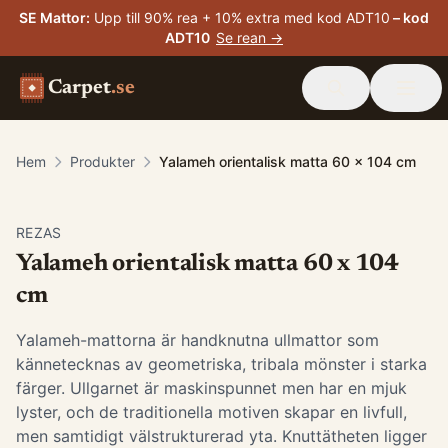
SE Mattor
:
Upp till 90% rea + 10% extra med kod ADT10
– kod
ADT10
Se rean →
Carpet
.se
Hem
Produkter
Yalameh orientalisk matta 60 x 104 cm
-
15
%
REZAS
Yalameh orientalisk matta 60 x 104
cm
Yalameh-mattorna är handknutna ullmattor som
kännetecknas av geometriska, tribala mönster i starka
färger. Ullgarnet är maskinspunnet men har en mjuk
lyster, och de traditionella motiven skapar en livfull,
men samtidigt välstrukturerad yta. Knuttätheten ligger