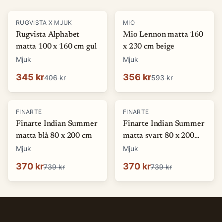
-
15
%
-
40
%
RUGVISTA X MJUK
MIO
Rugvista Alphabet
Mio Lennon matta 160
matta 100 x 160 cm gul
x 230 cm beige
Mjuk
Mjuk
345 kr
356 kr
406 kr
593 kr
-
50
%
-
50
%
FINARTE
FINARTE
Finarte Indian Summer
Finarte Indian Summer
matta blå 80 x 200 cm
matta svart 80 x 200
cm
Mjuk
Mjuk
370 kr
370 kr
739 kr
739 kr