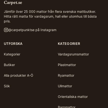
Carpet.se
Jämför över 25 000 mattor från flera svenska mattbutiker.
Hitta rätt matta för vardagsrum, hall eller utomhus till bästa
pris.
@
carpetpunktse
på Instagram
UTFORSKA
KATEGORIER
Kategorier
Vardagsrumsmattor
Butiker
Plastmattor
Alla produkter A-Ö
Ryamattor
Sök
Ullmattor
Orientaliska mattor
Barnmattor