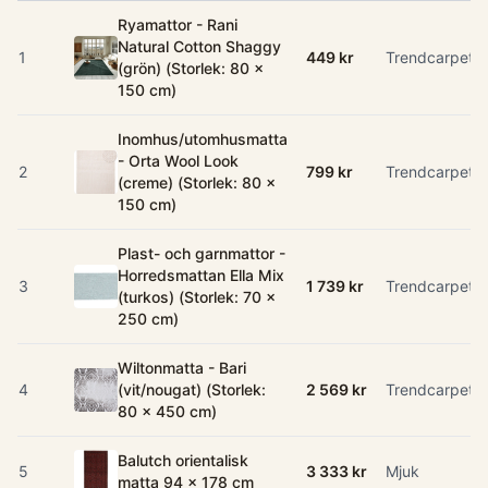
Ryamattor - Rani
Natural Cotton Shaggy
1
449 kr
Trendcarpet
(grön) (Storlek: 80 x
150 cm)
Inomhus/utomhusmatta
- Orta Wool Look
2
799 kr
Trendcarpet
(creme) (Storlek: 80 x
150 cm)
Plast- och garnmattor -
Horredsmattan Ella Mix
3
1 739 kr
Trendcarpet
(turkos) (Storlek: 70 x
250 cm)
Wiltonmatta - Bari
4
(vit/nougat) (Storlek:
2 569 kr
Trendcarpet
80 x 450 cm)
Balutch orientalisk
5
3 333 kr
Mjuk
matta 94 x 178 cm