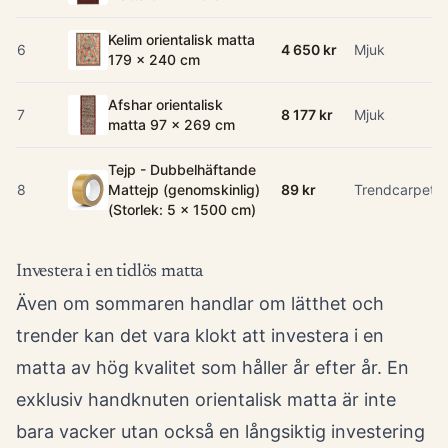
Kelim orientalisk matta
6
4 650 kr
Mjuk
179 x 240 cm
Afshar orientalisk
7
8 177 kr
Mjuk
matta 97 x 269 cm
Tejp - Dubbelhäftande
8
Mattejp (genomskinlig)
89 kr
Trendcarpet
(Storlek: 5 x 1500 cm)
Investera i en tidlös matta
Även om sommaren handlar om lätthet och
trender kan det vara klokt att investera i en
matta av hög kvalitet som håller år efter år. En
exklusiv handknuten orientalisk matta är inte
bara vacker utan också en långsiktig investering