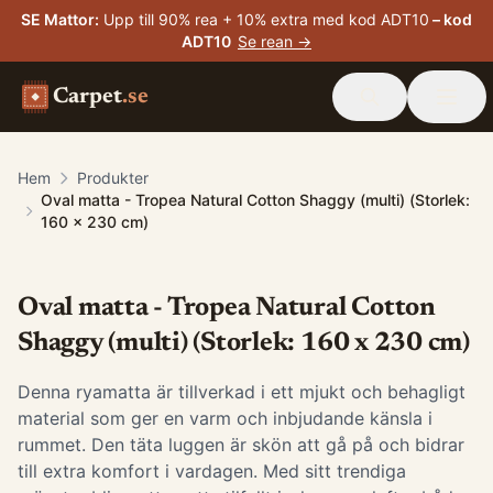
SE Mattor
:
Upp till 90% rea + 10% extra med kod ADT10
– kod
ADT10
Se rean →
Carpet
.se
Hem
Produkter
Oval matta - Tropea Natural Cotton Shaggy (multi) (Storlek:
160 x 230 cm)
Oval matta - Tropea Natural Cotton
Shaggy (multi) (Storlek: 160 x 230 cm)
Denna ryamatta är tillverkad i ett mjukt och behagligt
material som ger en varm och inbjudande känsla i
rummet. Den täta luggen är skön att gå på och bidrar
till extra komfort i vardagen. Med sitt trendiga