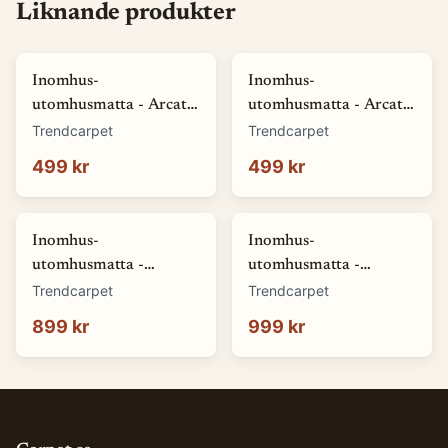
Liknande produkter
Inomhus-
Inomhus-
utomhusmatta - Arcata
utomhusmatta - Arcata
(blå) (Storlek: 80 x 150
(röd) (Storlek: 80 x 150
Trendcarpet
Trendcarpet
cm)
cm)
499 kr
499 kr
Inomhus-
Inomhus-
utomhusmatta -
utomhusmatta -
Winona (grå) (Storlek:
Winona (orange)
Trendcarpet
Trendcarpet
140 x 200 cm)
(Storlek: 140 x 200 cm)
899 kr
999 kr