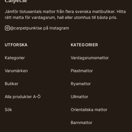
Carpet.se
Jämför tiotusentals mattor från flera svenska mattbutiker. Hitta
rätt matta för vardagsrum, hall eller utomhus till bästa pris.
@
carpetpunktse
på Instagram
UTFORSKA
KATEGORIER
Kategorier
Vardagsrumsmattor
Varumärken
Plastmattor
Butiker
Ryamattor
Alla produkter A-Ö
Ullmattor
Sök
Orientaliska mattor
Barnmattor