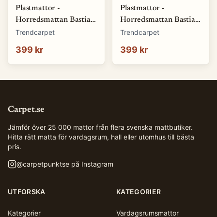
Plastmattor -
Plastmattor -
Horredsmattan Bastian
Horredsmattan Bastian
(blå) (Storlek: 70 x 50
(brun) (Storlek: 70 x 50
Trendcarpet
Trendcarpet
cm)
cm)
399 kr
399 kr
Carpet.se
Jämför över 25 000 mattor från flera svenska mattbutiker.
Hitta rätt matta för vardagsrum, hall eller utomhus till bästa
pris.
@
carpetpunktse
på Instagram
UTFORSKA
KATEGORIER
Kategorier
Vardagsrumsmattor