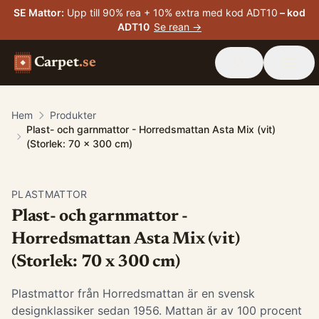
SE Mattor
:
Upp till 90% rea + 10% extra med kod ADT10
– kod
ADT10
Se rean →
Carpet
.se
Hem
Produkter
Plast- och garnmattor - Horredsmattan Asta Mix (vit)
(Storlek: 70 x 300 cm)
PLASTMATTOR
Plast- och garnmattor -
Horredsmattan Asta Mix (vit)
(Storlek: 70 x 300 cm)
Plastmattor från Horredsmattan är en svensk
designklassiker sedan 1956. Mattan är av 100 procent