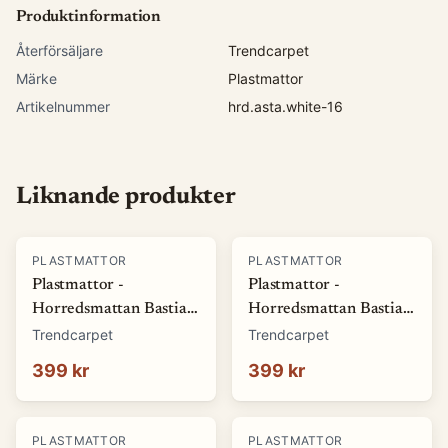
Produktinformation
Återförsäljare
Trendcarpet
Märke
Plastmattor
Artikelnummer
hrd.asta.white-16
Liknande produkter
PLASTMATTOR
PLASTMATTOR
Plastmattor -
Plastmattor -
Horredsmattan Bastian
Horredsmattan Bastian
(grön) (Storlek: 70 x 50
(röd) (Storlek: 70 x 50
Trendcarpet
Trendcarpet
cm)
cm)
399 kr
399 kr
PLASTMATTOR
PLASTMATTOR