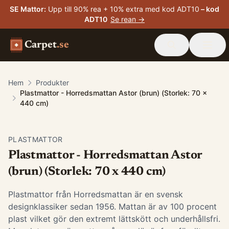
SE Mattor
:
Upp till 90% rea + 10% extra med kod ADT10
– kod
ADT10
Se rean →
Carpet
.se
Hem
Produkter
Plastmattor - Horredsmattan Astor (brun) (Storlek: 70 x
440 cm)
PLASTMATTOR
Plastmattor - Horredsmattan Astor
(brun) (Storlek: 70 x 440 cm)
Plastmattor från Horredsmattan är en svensk
designklassiker sedan 1956. Mattan är av 100 procent
plast vilket gör den extremt lättskött och underhållsfri.