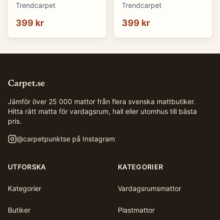
(blå) (Storlek: 70 x 50
(brun) (Storlek: 70 x 50
Trendcarpet
Trendcarpet
cm)
cm)
399 kr
399 kr
Carpet.se
Jämför över 25 000 mattor från flera svenska mattbutiker.
Hitta rätt matta för vardagsrum, hall eller utomhus till bästa
pris.
@
carpetpunktse
på Instagram
UTFORSKA
KATEGORIER
Kategorier
Vardagsrumsmattor
Butiker
Plastmattor