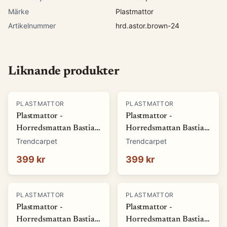
Märke
Plastmattor
Artikelnummer
hrd.astor.brown-24
Liknande produkter
PLASTMATTOR
PLASTMATTOR
Plastmattor -
Plastmattor -
Horredsmattan Bastian
Horredsmattan Bastian
(grön) (Storlek: 70 x 50
(röd) (Storlek: 70 x 50
Trendcarpet
Trendcarpet
cm)
cm)
399 kr
399 kr
PLASTMATTOR
PLASTMATTOR
Plastmattor -
Plastmattor -
Horredsmattan Bastian
Horredsmattan Bastian