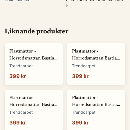
5
Liknande produkter
Plastmattor -
Plastmattor -
Horredsmattan Bastian
Horredsmattan Bastian
(grön) (Storlek: 70 x 50
(röd) (Storlek: 70 x 50
Trendcarpet
Trendcarpet
cm)
cm)
399 kr
399 kr
Plastmattor -
Plastmattor -
Horredsmattan Bastian
Horredsmattan Bastian
(blå) (Storlek: 70 x 50
(brun) (Storlek: 70 x 50
Trendcarpet
Trendcarpet
cm)
cm)
399 kr
399 kr