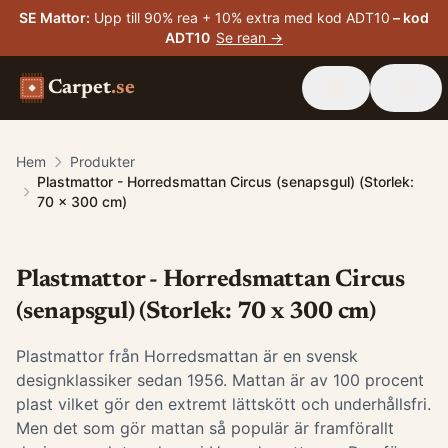
SE Mattor
:
Upp till 90% rea + 10% extra med kod ADT10
– kod
ADT10
Se rean →
Carpet
.se
Hem
Produkter
Plastmattor - Horredsmattan Circus (senapsgul) (Storlek:
70 x 300 cm)
Plastmattor - Horredsmattan Circus
(senapsgul) (Storlek: 70 x 300 cm)
Plastmattor från Horredsmattan är en svensk
designklassiker sedan 1956. Mattan är av 100 procent
plast vilket gör den extremt lättskött och underhållsfri.
Men det som gör mattan så populär är framförallt