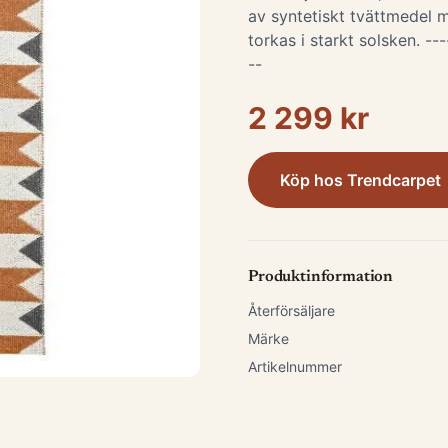
av syntetiskt tvättmedel m
torkas i starkt solsken. ---
--
2 299 kr
Köp hos
Trendcarpet
Produktinformation
Återförsäljare
Märke
Artikelnummer