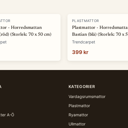
ATTOR
PLASTMATTOR
ttor - Horredsmattan
Plastmattor - Horredsmatt
(röd) (Storlek: 70 x 50 cm)
Bastian (blå) (Storlek: 70 x 
rpet
Trendcarpet
399 kr
A
KATEGORIER
Vardagsrumsmattor
Plastmattor
kter A-Ö
Ryamattor
Ullmattor