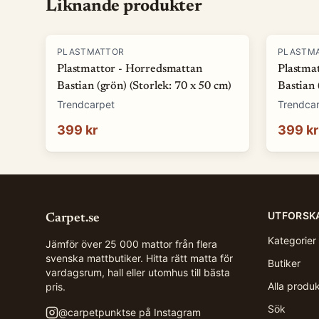
Liknande produkter
PLASTMATTOR
PLASTM
Plastmattor - Horredsmattan
Plastma
Bastian (grön) (Storlek: 70 x 50 cm)
Bastian 
Trendcarpet
Trendca
399 kr
399 kr
UTFORSK
Carpet.se
Kategorier
Jämför över 25 000 mattor från flera
svenska mattbutiker. Hitta rätt matta för
Butiker
vardagsrum, hall eller utomhus till bästa
Alla produ
pris.
Sök
@
carpetpunktse
på Instagram