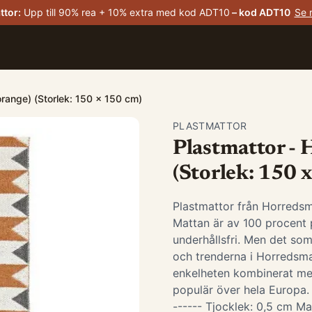
ttor
:
Upp till 90% rea + 10% extra med kod ADT10
– kod
ADT10
Se 
range) (Storlek: 150 x 150 cm)
PLASTMATTOR
Plastmattor - 
(Storlek: 150 
Plastmattor från Horredsm
Mattan är av 100 procent p
underhållsfri. Men det som
och trenderna i Horredsma
enkelheten kombinerat me
populär över hela Europa. -
------ Tjocklek: 0,5 cm Ma