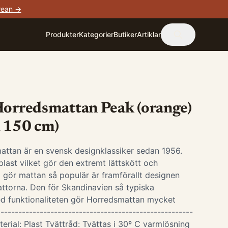
rean →
Produkter
Kategorier
Butiker
Artiklar
Horredsmattan Peak (orange)
x 150 cm)
attan är en svensk designklassiker sedan 1956.
last vilket gör den extremt lättskött och
 gör mattan så populär är framförallt designen
ttorna. Den för Skandinavien så typiska
d funktionaliteten gör Horredsmattan mycket
-----------------------------------------------------
terial: Plast Tvättråd: Tvättas i 30º C varmlösning