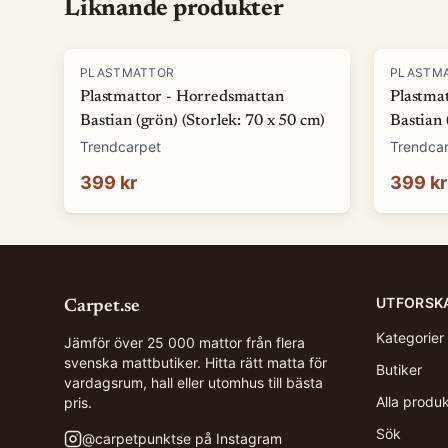
Liknande produkter
PLASTMATTOR
PLASTM
Plastmattor - Horredsmattan
Plastma
Bastian (grön) (Storlek: 70 x 50 cm)
Bastian 
Trendcarpet
Trendca
399 kr
399 kr
UTFORSK
Carpet.se
Kategorier
Jämför över 25 000 mattor från flera
svenska mattbutiker. Hitta rätt matta för
Butiker
vardagsrum, hall eller utomhus till bästa
Alla produ
pris.
Sök
@
carpetpunktse
på Instagram