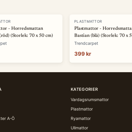
ATTOR
PLASTMATTOR
ttor - Horredsmattan
Plastmattor - Horredsmatt
(röd) (Storlek: 70 x 50 cm)
Bastian (blå) (Storlek: 70 x 
rpet
Trendcarpet
399 kr
A
KATEGORIER
Vardagsrumsmattor
Plastmattor
kter A-Ö
Ryamattor
Ullmattor