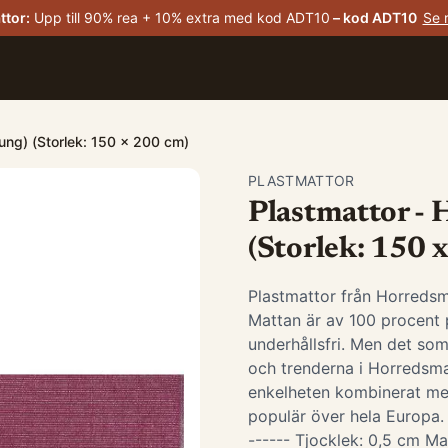
ttor
:
Upp till 90% rea + 10% extra med kod ADT10
– kod
ADT10
Se 
jung) (Storlek: 150 x 200 cm)
PLASTMATTOR
Plastmattor - 
(Storlek: 150 
Plastmattor från Horredsm
Mattan är av 100 procent p
underhållsfri. Men det som
och trenderna i Horredsma
enkelheten kombinerat me
populär över hela Europa. -
------ Tjocklek: 0,5 cm Ma