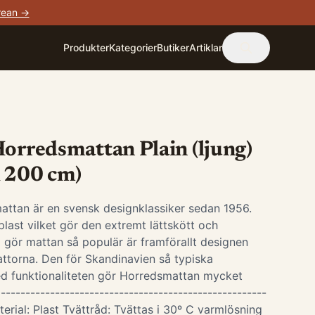
rean →
Produkter
Kategorier
Butiker
Artiklar
Horredsmattan Plain (ljung)
x 200 cm)
attan är en svensk designklassiker sedan 1956.
last vilket gör den extremt lättskött och
 gör mattan så populär är framförallt designen
ttorna. Den för Skandinavien så typiska
d funktionaliteten gör Horredsmattan mycket
-----------------------------------------------------
terial: Plast Tvättråd: Tvättas i 30º C varmlösning